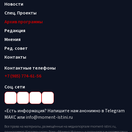
Новости
Спец. Проекты
Архив программы
Редакция
Мнения
Ред. совет
Контакты
Контактные телефоны
+7 (985) 774-61-56
Соц. сети
«Есть информация? Напишите нам анонимно в Telegram
МАКС или
info@moment-istini.ru
Все права на материалы, размещённые на медиапортале moment-istini.ru,
принадлежат Издательскому Дому «Момент Истины» и охраняются в соответствии