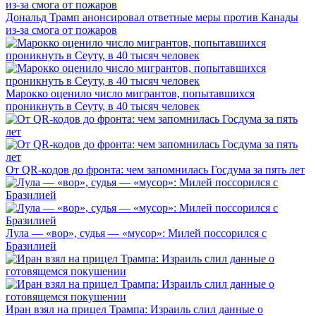
Дональд Трамп анонсировал ответные меры против Канады
из-за смога от пожаров
Марокко оценило число мигрантов, попытавшихся
проникнуть в Сеуту, в 40 тысяч человек
От QR-кодов до фронта: чем запомнилась Госдума за пять лет
Лула — «вор», судья — «мусор»: Милей поссорился с
Бразилией
Иран взял на прицел Трампа: Израиль слил данные о