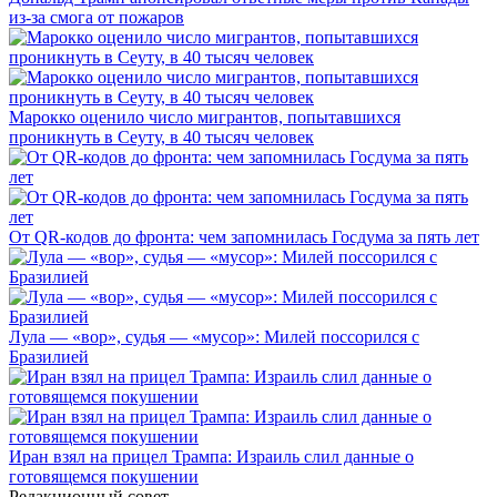
из-за смога от пожаров
Марокко оценило число мигрантов, попытавшихся
проникнуть в Сеуту, в 40 тысяч человек
От QR-кодов до фронта: чем запомнилась Госдума за пять лет
Лула — «вор», судья — «мусор»: Милей поссорился с
Бразилией
Иран взял на прицел Трампа: Израиль слил данные о
готовящемся покушении
Редакционный совет