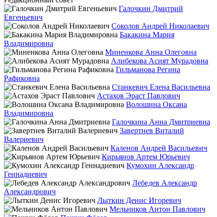
Галочкин Дмитрий
Евгеньевич
Соколов Андрей Николаевич
Бакакина Мария
Владимировна
Миненкова Анна Олеговна
Алибекова Асият Мурадовна
Гильманова Регина
Рафиковна
Станкевич Елена Васильевна
Астахов Эраст Павлович
Волошина Оксана
Владимировна
Галочкина Анна Дмитриевна
Завертнев Виталий
Валериевич
Каленов Андрей Васильевич
Кирьянов Артем Юрьевич
Кумохин Александр
Геннадиевич
Лебедев Александр
Александрович
Лыткин Денис Игоревич
Мельников Антон Павлович