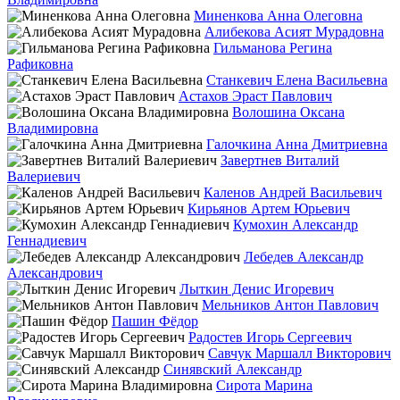
Миненкова Анна Олеговна
Алибекова Асият Мурадовна
Гильманова Регина
Рафиковна
Станкевич Елена Васильевна
Астахов Эраст Павлович
Волошина Оксана
Владимировна
Галочкина Анна Дмитриевна
Завертнев Виталий
Валериевич
Каленов Андрей Васильевич
Кирьянов Артем Юрьевич
Кумохин Александр
Геннадиевич
Лебедев Александр
Александрович
Лыткин Денис Игоревич
Мельников Антон Павлович
Пашин Фёдор
Радостев Игорь Сергеевич
Савчук Маршалл Викторович
Синявский Александр
Сирота Марина