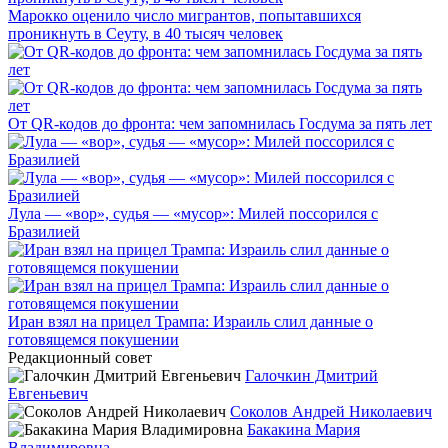
Марокко оценило число мигрантов, попытавшихся
проникнуть в Сеуту, в 40 тысяч человек
От QR-кодов до фронта: чем запомнилась Госдума за пять лет
Лула — «вор», судья — «мусор»: Милей поссорился с
Бразилией
Иран взял на прицел Трампа: Израиль слил данные о
готовящемся покушении
Редакционный совет
Галочкин Дмитрий
Евгеньевич
Соколов Андрей Николаевич
Бакакина Мария
Владимировна