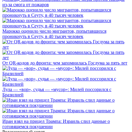
из-за смога от пожаров
Марокко оценило число мигрантов, попытавшихся
проникнуть в Сеуту, в 40 тысяч человек
От QR-кодов до фронта: чем запомнилась Госдума за пять лет
Лула — «вор», судья — «мусор»: Милей поссорился с
Бразилией
Иран взял на прицел Трампа: Израиль слил данные о
готовящемся покушении
Редакционный совет