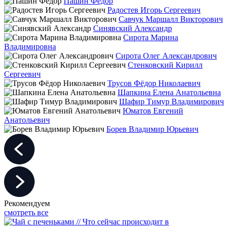
Пашин Фёдор
Радостев Игорь Сергеевич
Савчук Маршалл Викторович
Синявский Александр
Сирота Марина
Владимировна
Сирота Олег Александрович
Стенковский Кирилл
Сергеевич
Трусов Фёдор Николаевич
Шапкина Елена Анатольевна
Шафир Тимур Владимирович
Юматов Евгений
Анатольевич
Борев Владимир Юрьевич
Рекомендуем
смотреть все