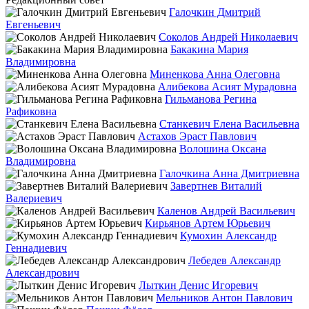
Галочкин Дмитрий
Евгеньевич
Соколов Андрей Николаевич
Бакакина Мария
Владимировна
Миненкова Анна Олеговна
Алибекова Асият Мурадовна
Гильманова Регина
Рафиковна
Станкевич Елена Васильевна
Астахов Эраст Павлович
Волошина Оксана
Владимировна
Галочкина Анна Дмитриевна
Завертнев Виталий
Валериевич
Каленов Андрей Васильевич
Кирьянов Артем Юрьевич
Кумохин Александр
Геннадиевич
Лебедев Александр
Александрович
Лыткин Денис Игоревич
Мельников Антон Павлович