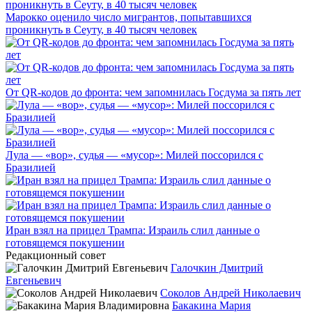
Марокко оценило число мигрантов, попытавшихся
проникнуть в Сеуту, в 40 тысяч человек
От QR-кодов до фронта: чем запомнилась Госдума за пять лет
Лула — «вор», судья — «мусор»: Милей поссорился с
Бразилией
Иран взял на прицел Трампа: Израиль слил данные о
готовящемся покушении
Редакционный совет
Галочкин Дмитрий
Евгеньевич
Соколов Андрей Николаевич
Бакакина Мария