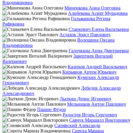
Владимировна
Миненкова Анна Олеговна
Алибекова Асият Мурадовна
Гильманова Регина
Рафиковна
Станкевич Елена Васильевна
Астахов Эраст Павлович
Волошина Оксана
Владимировна
Галочкина Анна Дмитриевна
Завертнев Виталий
Валериевич
Каленов Андрей Васильевич
Кирьянов Артем Юрьевич
Кумохин Александр
Геннадиевич
Лебедев Александр
Александрович
Лыткин Денис Игоревич
Мельников Антон Павлович
Пашин Фёдор
Радостев Игорь Сергеевич
Савчук Маршалл Викторович
Синявский Александр
Сирота Марина