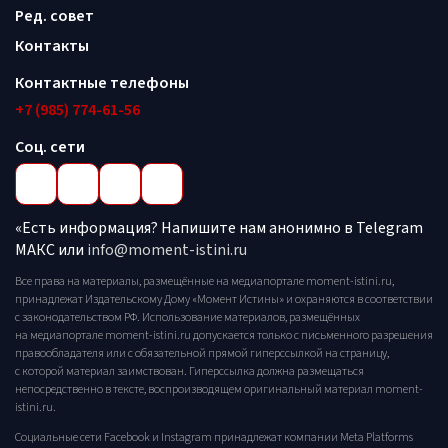
Ред. совет
Контакты
Контактные телефоны
+7 (985) 774-61-56
Соц. сети
«Есть информация? Напишите нам анонимно в Telegram
МАКС или
info@moment-istini.ru
Все права на материалы, размещённые на медиапортале moment-istini.ru,
принадлежат Издательскому Дому «Момент Истины» и охраняются в соответствии
с законодательством РФ. Использование материалов, размещённых
на медиапортале moment-istini.ru допускается только с письменного разрешения
правообладателя или с обязательной прямой гиперссылкой на страницу,
с которой материал заимствован. Гиперссылка должна размещаться
непосредственно в тексте, воспроизводящем оригинальный материал moment-
istini.ru.
Социальные сети Facebook и Instagram принадлежат компании Meta Platforms