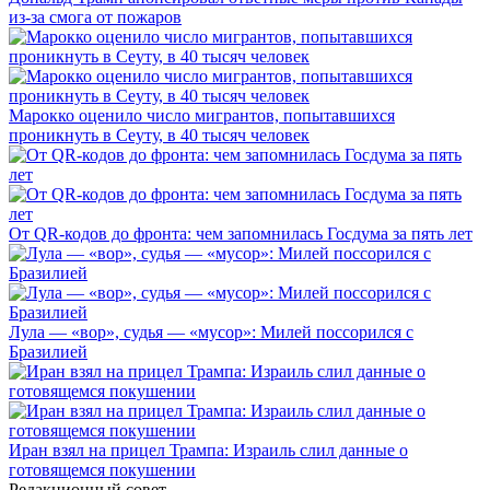
из-за смога от пожаров
Марокко оценило число мигрантов, попытавшихся
проникнуть в Сеуту, в 40 тысяч человек
От QR-кодов до фронта: чем запомнилась Госдума за пять лет
Лула — «вор», судья — «мусор»: Милей поссорился с
Бразилией
Иран взял на прицел Трампа: Израиль слил данные о
готовящемся покушении
Редакционный совет