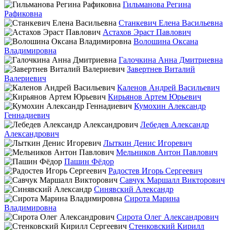
Гильманова Регина
Рафиковна
Станкевич Елена Васильевна
Астахов Эраст Павлович
Волошина Оксана
Владимировна
Галочкина Анна Дмитриевна
Завертнев Виталий
Валериевич
Каленов Андрей Васильевич
Кирьянов Артем Юрьевич
Кумохин Александр
Геннадиевич
Лебедев Александр
Александрович
Лыткин Денис Игоревич
Мельников Антон Павлович
Пашин Фёдор
Радостев Игорь Сергеевич
Савчук Маршалл Викторович
Синявский Александр
Сирота Марина
Владимировна
Сирота Олег Александрович
Стенковский Кирилл