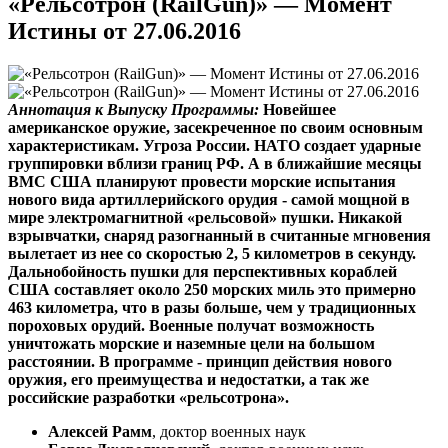
«Рельсотрон (RailGun)» — Момент
Истины от 27.06.2016
Аннотация к Выпуску Программы:
Новейшее
американское оружие, засекреченное по своим основным
характеристикам. Угроза России. НАТО создает ударные
группировки вблизи границ РФ. А в ближайшие месяцы
ВМС США планируют провести морские испытания
нового вида артиллерийского орудия - самой мощной в
мире электромагнитной «рельсовой» пушки. Никакой
взрывчатки, снаряд разогнанный в считанные мгновения
вылетает из нее со скоростью 2, 5 километров в секунду.
Дальнобойность пушки для перспективных кораблей
США составляет около 250 морских миль это примерно
463 километра, что в разы больше, чем у традиционных
пороховых орудий. Военные получат возможность
уничтожать морские и наземные цели на большом
расстоянии. В программе - принцип действия нового
оружия, его преимущества и недостатки, а так же
российские разработки «рельсотрона».
Алексей Рамм
, доктор военных наук