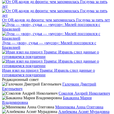
От QR-кодов до фронта: чем запомнилась Госдума за пять лет
Лула — «вор», судья — «мусор»: Милей поссорился с
Бразилией
Иран взял на прицел Трампа: Израиль слил данные о
готовящемся покушении
Редакционный совет
Галочкин Дмитрий
Евгеньевич
Соколов Андрей Николаевич
Бакакина Мария
Владимировна
Миненкова Анна Олеговна
Алибекова Асият Мурадовна