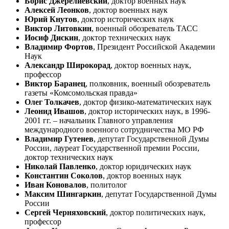
Борис Джерелиевский
, доктор военных наук
Алексей Леонков
, доктор военных наук
Юрий Кнутов
, доктор исторических наук
Виктор Литовкин
, военный обозреватель ТАСС
Иосиф Дискин
, доктор технических наук
Владимир Фортов
, Президент Российской Академии
Наук
Александр Широкорад
, доктор военных наук,
профессор
Виктор Баранец
, полковник, военный обозреватель
газеты «Комсомольская правда»
Олег Толкачев
, доктор физико-математических наук
Леонид Ивашов
, доктор исторических наук, в 1996-
2001 гг. – начальник Главного управления
международного военного сотрудничества МО РФ
Владимир Гутенев
, депутат Государственной Думы
России, лауреат Государственной премии России,
доктор технических наук
Николай Павленко
, доктор юридических наук
Константин Соколов
, доктор военных наук
Иван Коновалов
, политолог
Максим Шингаркин
, депутат Государственной Думы
России
Сергей Черняховский
, доктор политических наук,
профессор