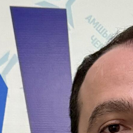
Криминал
21 февраля 2025
ДОМОФОННЫЙ ТРОЯН: Мошенники взламывают
Госуслуги через домофон
Общее
01 марта 2024
В Общественной палате РФ подписан меморандум о создании
Совета по развитию Сферы Интеллектуальных систем
безопасности (ИСБ) КС НСБ РОССИИ