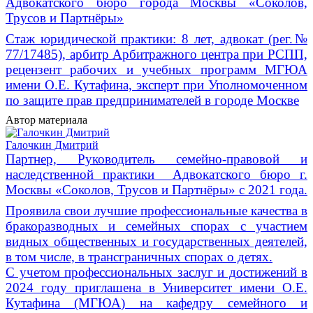
Адвокатского бюро города Москвы «Соколов,
Трусов и Партнёры»
Стаж юридической практики: 8 лет, адвокат (рег.№
77/17485), арбитр Арбитражного центра при РСПП,
рецензент рабочих и учебных программ МГЮА
имени О.Е. Кутафина, эксперт при Уполномоченном
по защите прав предпринимателей в городе Москве
Автор материала
Галочкин Дмитрий
Партнер, Руководитель семейно-правовой и
наследственной практики
Адвокатского бюро г.
Москвы «Соколов, Трусов и Партнёры» с 2021 года.
Проявила свои лучшие профессиональные качества в
бракоразводных и семейных спорах с участием
видных общественных и государственных деятелей,
в том числе, в трансграничных спорах о детях.
С учетом профессиональных заслуг и достижений в
2024 году приглашена в Университет имени О.Е.
Кутафина (МГЮА) на кафедру семейного и