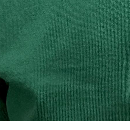
с которой материал заимствован. Гиперссылка должна
размещаться непосредственно в тексте, воспроизводящем
оригинальный материал moment-istini.ru.
Социальные сети Facebook и Instagram принадлежат компании
Meta Platforms Inc., деятельность которой признана
экстремистской и запрещена на территории Российской
Федерации.
Настоящий сайт предназначен для лиц старше 18 лет (18+).
Политика конфиденциальности
Связь