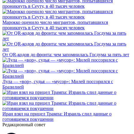
Марокко оценило число мигрантов, попытавшихся
проникнуть в Сеуту, в 40 тысяч человек
От QR-кодов до фронта: чем запомнилась Госдума за пять лет
Лула — «вор», судья — «мусор»: Милей поссорился с
Бразилией
Иран взял на прицел Трампа: Израиль слил данные о
готовящемся покушении
Редакционный совет