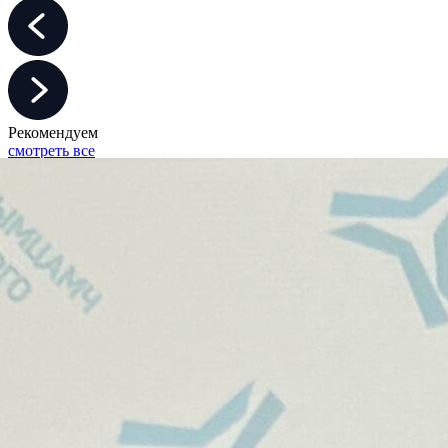
Рекомендуем
смотреть все
Конфликт
29 апреля 2025
"Дикий барин" остался без усадьбы: прокуратура выселяет
бизнесменов из Плеса
Мнения
14 апреля 2025
Активисты ООПН «Безопасная столица» приняли участие в
охране общественного порядка в г. Москве.