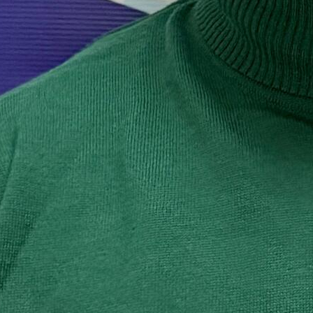
Я даю согласие на обработку
персональных данных
Видео
Новости
Спец. Проекты
Архив программы
Редакция
Мнения
Ред. совет
Контакты
Контактные телефоны
+7 (985) 774-61-56
Соц. сети
«Есть информация? Напишите нам анонимно в Telegram
МАКС или
info@moment-istini.ru
Все права на материалы, размещённые на медиапортале
moment-istini.ru, принадлежат Издательскому Дому «Момент
Истины» и охраняются в соответствии с законодательством
РФ. Использование материалов, размещённых
на медиапортале moment-istini.ru допускается только
с письменного разрешения правообладателя
или с обязательной прямой гиперссылкой на страницу,