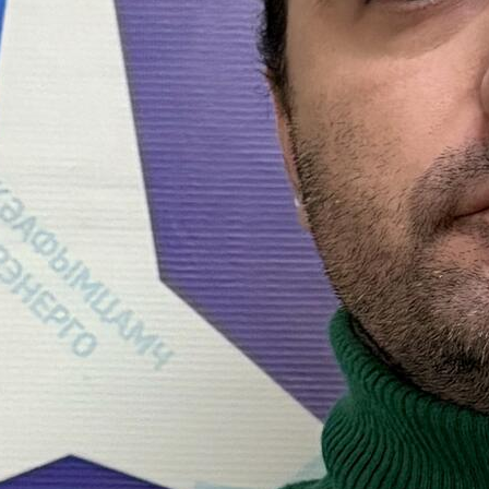
Общее
28 февраля 2024
В Общественной палате Российской Федерации обсудят
развитие отрасли Интеллектуальных систем безопасности
(ИСБ) в России
Мнения
22 февраля 2020
Гильдия НСБ МТПП и ООПН «Безопасная столица»
представили общественный проект «Безопасный подъезд»
Обратитесь в редакцию
Контактные данные
Опишите ситуацию