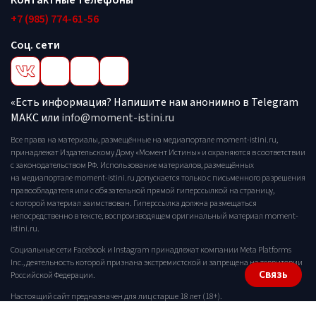
Контактные телефоны
+7 (985) 774-61-56
Соц. сети
«Есть информация? Напишите нам анонимно в Telegram
МАКС или
info@moment-istini.ru
Все права на материалы, размещённые на медиапортале moment-istini.ru,
принадлежат Издательскому Дому «Момент Истины» и охраняются в соответствии
с законодательством РФ. Использование материалов, размещённых
на медиапортале moment-istini.ru допускается только с письменного разрешения
правообладателя или с обязательной прямой гиперссылкой на страницу,
с которой материал заимствован. Гиперссылка должна размещаться
непосредственно в тексте, воспроизводящем оригинальный материал moment-
istini.ru.
Социальные сети Facebook и Instagram принадлежат компании Meta Platforms
Inc., деятельность которой признана экстремистской и запрещена на территории
Связь
Российской Федерации.
Настоящий сайт предназначен для лиц старше 18 лет (18+).