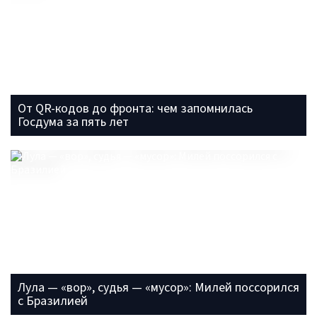
От QR-кодов до фронта: чем запомнилась
Госдума за пять лет
Лула — «вор», судья — «мусор»: Милей поссорился
с Бразилией