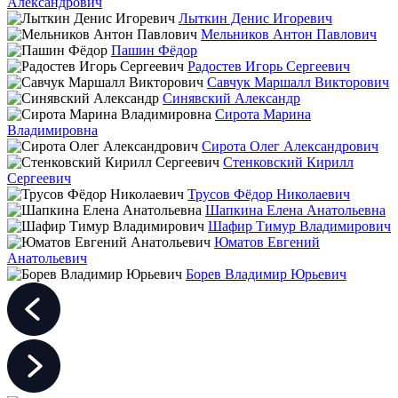
Александрович
Лыткин Денис Игоревич
Мельников Антон Павлович
Пашин Фёдор
Радостев Игорь Сергеевич
Савчук Маршалл Викторович
Синявский Александр
Сирота Марина
Владимировна
Сирота Олег Александрович
Стенковский Кирилл
Сергеевич
Трусов Фёдор Николаевич
Шапкина Елена Анатольевна
Шафир Тимур Владимирович
Юматов Евгений
Анатольевич
Борев Владимир Юрьевич