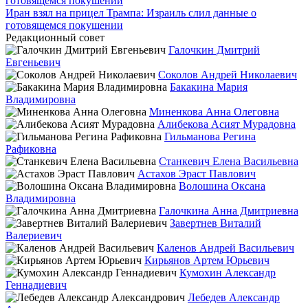
Иран взял на прицел Трампа: Израиль слил данные о
готовящемся покушении
Редакционный совет
Галочкин Дмитрий
Евгеньевич
Соколов Андрей Николаевич
Бакакина Мария
Владимировна
Миненкова Анна Олеговна
Алибекова Асият Мурадовна
Гильманова Регина
Рафиковна
Станкевич Елена Васильевна
Астахов Эраст Павлович
Волошина Оксана
Владимировна
Галочкина Анна Дмитриевна
Завертнев Виталий
Валериевич
Каленов Андрей Васильевич
Кирьянов Артем Юрьевич
Кумохин Александр
Геннадиевич
Лебедев Александр