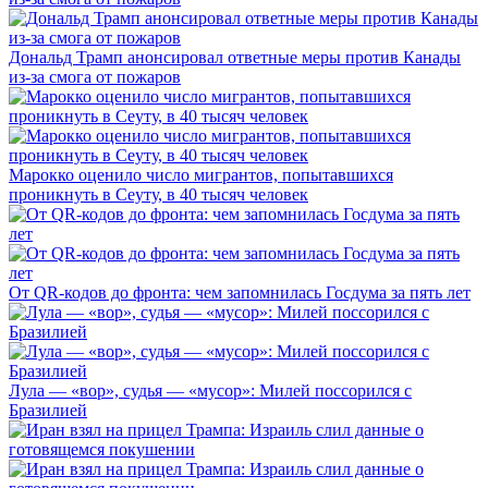
Дональд Трамп анонсировал ответные меры против Канады
из-за смога от пожаров
Марокко оценило число мигрантов, попытавшихся
проникнуть в Сеуту, в 40 тысяч человек
От QR-кодов до фронта: чем запомнилась Госдума за пять лет
Лула — «вор», судья — «мусор»: Милей поссорился с
Бразилией