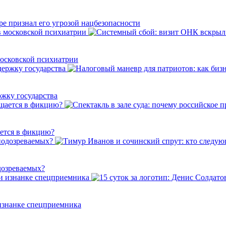
е признал его угрозой нацбезопасности
осковской психиатрии
ржку государства
ается в фикцию?
дозреваемых?
 изнанке спецприемника