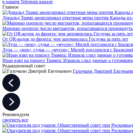
в нашем Telegram канале
Главное
Дональд Трамп анонсировал ответные меры против Канады из-
Марокко оценило число мигрантов, попытавшихся проникнуть в
От QR-кодов до фронта: чем запомнилась Госдума за пять лет
Лула — «вор», судья — «мусор»: Милей поссорился с Бразилие
Иран взял на прицел Трампа: Израиль слил данные о готовящ
Редакционный совет
Галочкин Дмитрий Евгеньев
Рекомендуем
смотреть все