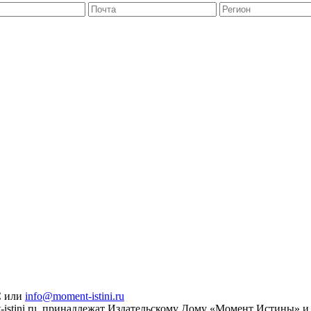
С или
info@moment-istini.ru
istini.ru, принадлежат Издательскому Дому «Момент Истины» и 