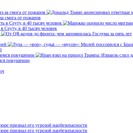
за смога от пожаров
 Сеуту, в 40 тысяч человек
й
емся покушении
ич