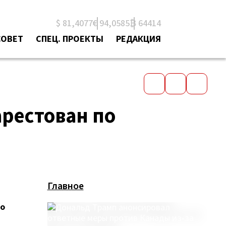
$ 81,4077
€ 94,0585
₿ 64414
СОВЕТ
СПЕЦ. ПРОЕКТЫ
РЕДАКЦИЯ
арестован по
Главное
по