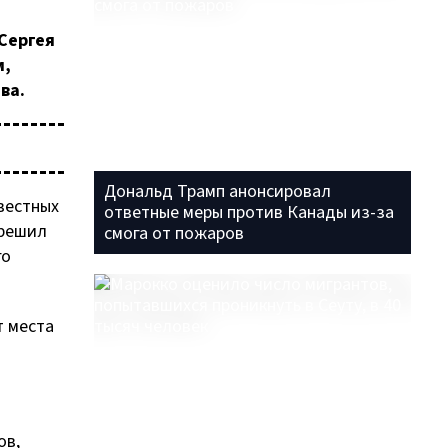
Сергея
м,
ва.
Дональд Трамп анонсировал
вестных
ответные меры против Канады из-за
 решил
смога от пожаров
го
т места
ов,