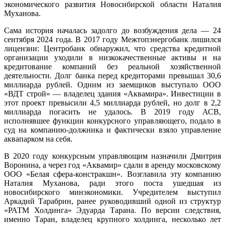
экономического развития Новосибирской области Наталия
Муханова.
Сама история началась задолго до возбуждения дела — 24
сентября 2024 года. В 2017 году Межтопэнергобанк лишился
лицензии: Центробанк обнаружил, что средства кредитной
организации уходили в низкокачественные активы и на
кредитование компаний без реальной хозяйственной
деятельности. Долг банка перед кредиторами превышал 30,6
миллиарда рублей. Одним из заемщиков выступало ООО
«ВДТ строй» — владелец здания «Аквамира». Инвестиции в
этот проект превысили 4,5 миллиарда рублей, но долг в 2,2
миллиарда погасить не удалось. В 2019 году АСВ,
исполнявшее функции конкурсного управляющего, подало в
суд на компанию-должника и фактически взяло управление
аквапарком на себя.
В 2020 году конкурсным управляющим назначили Дмитрия
Воронина, а через год «Аквамир» сдали в аренду московскому
ООО «Белая сфера-констракшн». Возглавила эту компанию
Наталия Муханова, ради этого поста ушедшая из
новосибирского минэкономики. Учредителем выступил
Аркадий Тарабрин, ранее руководивший одной из структур
«РАТМ Холдинга» Эдуарда Тарана. По версии следствия,
именно Таран, владелец крупного холдинга, несколько лет