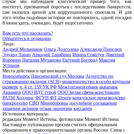
случае мы наблюдаем классический пример того, как
институт, призванный бороться с последствиями банкротств,
сам оказался ареной для коррупционного спектакля. И для
того чтобы подобные истории не повторялись, одной посадки
8 июня здесь, очевидно, будет недостаточно.
Вам есть что рассказать?
Обратитесь в редакцию
Лица:
Андрей Мельников
Ольга Долголева
Александр Попелюх
Эдуард Таран
Аркадий Тарабрин
Ирина Сокотун
Дмитрий
Воронин
Наталия Муханова
Евгений Богорад
Максим
Устинов
Места действия и организации:
Новосибирск
Пресненский суд Москвы
Агентство по
страхованию вкладов (АСВ)
мошенничество в особо крупном
размере
ч. 4 ст. 159 УК РФ
Межтопэнергобанк
аквапарк
Аквамир
ООО ВДТ строй
ООО Белая сфера-констракшн
РАТМ Холдинг
ФГУП ФТ-Центр
конкурсное производство
банкротство
СВО
Минобороны
досудебное соглашение
хищение активов
отзыв лицензии
кассация
Источники материала:
редакция Момент Истины, фотоколлаж Момент Истины
Настоящую публикацию просим считать официальным
обращением в правоохранительные органы России. Связь с