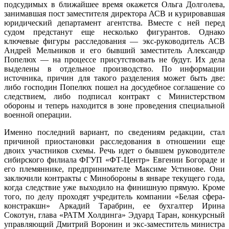
подсудимых в ближайшее время окажется Ольга Долголева,
занимавшая пост заместителя директора АСВ и курировавшая
юридический департамент агентства. Вместе с ней перед
судом предстанут еще несколько фигурантов. Однако
ключевые фигуры расследования — экс-руководитель АСВ
Андрей Мельников и его бывший заместитель Александр
Попелюх — на процессе присутствовать не будут. Их дела
выделены в отдельное производство. По информации
источника, причин для такого разделения может быть две:
либо господин Попелюх пошел на досудебное соглашение со
следствием, либо подписал контракт с Министерством
обороны и теперь находится в зоне проведения специальной
военной операции.
Именно последний вариант, по сведениям редакции, стал
причиной приостановки расследования в отношении еще
двоих участников схемы. Речь идет о бывшем руководителе
сибирского филиала ФГУП «ФТ-Центр» Евгении Богораде и
его племяннике, предпринимателе Максиме Устинове. Они
заключили контракты с Минобороны в январе текущего года,
когда следствие уже выходило на финишную прямую. Кроме
того, по делу проходят учредитель компании «Белая сфера-
констракшн» Аркадий Тарабрин, ее бухгалтер Ирина
Сокотун, глава «РАТМ Холдинга» Эдуард Таран, конкурсный
управляющий Дмитрий Воронин и экс-заместитель министра