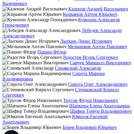
Валериевич
Каленов Андрей Васильевич
Кирьянов Артем Юрьевич
Кумохин Александр
Геннадиевич
Лебедев Александр
Александрович
Лыткин Денис Игоревич
Мельников Антон Павлович
Пашин Фёдор
Радостев Игорь Сергеевич
Савчук Маршалл Викторович
Синявский Александр
Сирота Марина
Владимировна
Сирота Олег Александрович
Стенковский Кирилл
Сергеевич
Трусов Фёдор Николаевич
Шапкина Елена Анатольевна
Шафир Тимур Владимирович
Юматов Евгений
Анатольевич
Борев Владимир Юрьевич