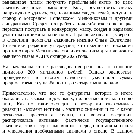
вынашивал планы получить прибыльный актив по цене
значительно ниже рыночной. Когда осуществить сделку
напрямую не удалось, он, по данным следователей, вступил в
сговор с Богорадом, Попелюхом, Мельниковым и другими
фигурантами. Средства от работы новосибирского аквапарка
перестали поступать в конкурсную массу, оседая в карманах
участников криминальной схемы. Правовые нюансы, уверены
в следствии, помогала улаживать именно Ольга Долголева.
Источники редакции утверждают, что именно ее показания
против Андрея Мельникова стали основанием для задержания
бывшего главы АСВ в октябре 2025 года.
На начальном этапе расследования речь шла о хищении
примерно 200 миллионов рублей. Однако экспертиза,
проведенная по итогам следствия, увеличила сумму
предполагаемого ущерба почти до четырех миллиардов.
Примечательно, что все те фигуранты, которые в итоге
оказались на скамье подсудимых, полностью признали свою
вину. Как полагают эксперты, с которыми ознакомилась
редакция «Момент Истины», масштаб хищений и то, с какой
легкостью преступная группа, по версии следствия,
распоряжалась активами фактически государственного
значения, ставит серьезные вопросы перед системой контроля
и управления проблемными активами в стране. В данном