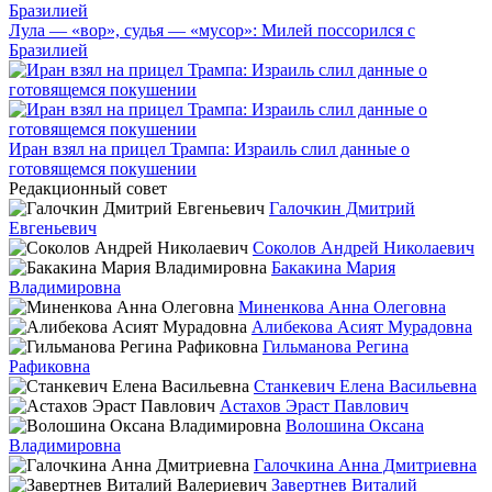
Лула — «вор», судья — «мусор»: Милей поссорился с
Бразилией
Иран взял на прицел Трампа: Израиль слил данные о
готовящемся покушении
Редакционный совет
Галочкин Дмитрий
Евгеньевич
Соколов Андрей Николаевич
Бакакина Мария
Владимировна
Миненкова Анна Олеговна
Алибекова Асият Мурадовна
Гильманова Регина
Рафиковна
Станкевич Елена Васильевна
Астахов Эраст Павлович
Волошина Оксана
Владимировна
Галочкина Анна Дмитриевна
Завертнев Виталий