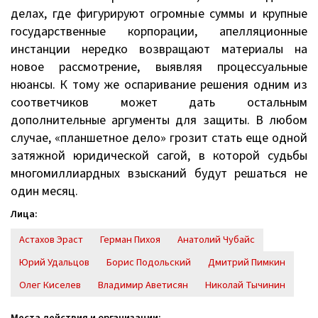
делах, где фигурируют огромные суммы и крупные
государственные корпорации, апелляционные
инстанции нередко возвращают материалы на
новое рассмотрение, выявляя процессуальные
нюансы. К тому же оспаривание решения одним из
соответчиков может дать остальным
дополнительные аргументы для защиты. В любом
случае, «планшетное дело» грозит стать еще одной
затяжной юридической сагой, в которой судьбы
многомиллиардных взысканий будут решаться не
один месяц.
Лица:
Астахов Эраст
Герман Пихоя
Анатолий Чубайс
Юрий Удальцов
Борис Подольский
Дмитрий Пимкин
Олег Киселев
Владимир Аветисян
Николай Тычинин
Места действия и организации: