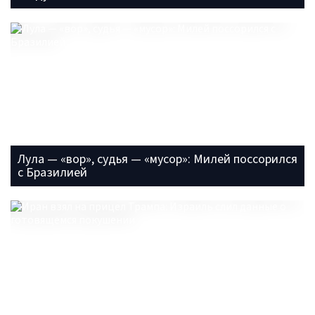
Лула — «вор», судья — «мусор»: Милей поссорился
с Бразилией