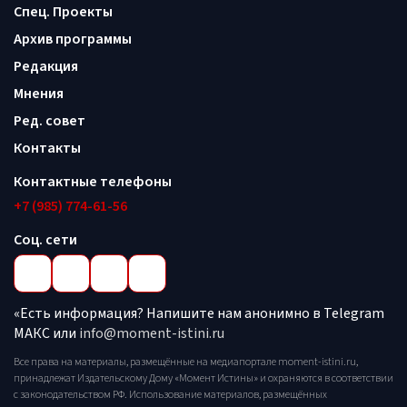
Спец. Проекты
Архив программы
Редакция
Мнения
Ред. совет
Контакты
Контактные телефоны
+7 (985) 774-61-56
Соц. сети
«Есть информация? Напишите нам анонимно в Telegram
МАКС или
info@moment-istini.ru
Все права на материалы, размещённые на медиапортале moment-istini.ru,
принадлежат Издательскому Дому «Момент Истины» и охраняются в соответствии
с законодательством РФ. Использование материалов, размещённых