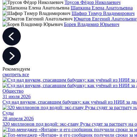
Трусов Фёдор Николаевич
Шапкина Елена Анатольевна
Шафир Тимур Владимирович
Юматов Евгений Анатольеви
Борев Владимир Юрьевич
Рекомендуем
смотреть все
Общество
31 июля 2026
Суд над внуком, спасавшим бабушку: как учёный из НИИ за дв
Суды
28 апреля 2026
320 миллионов под водой: экс-главу Рузы судят за растрату на