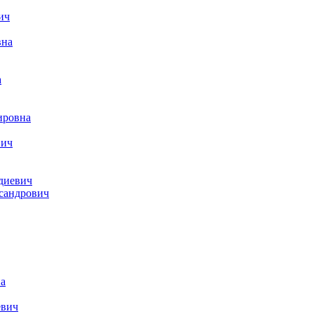
ич
вна
а
ировна
вич
диевич
сандрович
а
евич