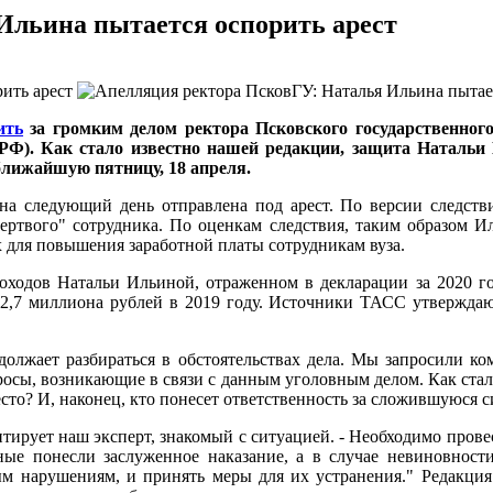
Ильина пытается оспорить арест
ить
за громким делом ректора Псковского государственног
 РФ). Как стало известно нашей редакции, защита Наталь
 ближайшую пятницу, 18 апреля.
на следующий день отправлена под арест. По версии следстви
 "мертвого" сотрудника. По оценкам следствия, таким образо
х для повышения заработной платы сотрудникам вуза.
ходов Натальи Ильиной, отраженном в декларации за 2020 год
2,7 миллиона рублей в 2019 году. Источники ТАСС утверждают,
олжает разбираться в обстоятельствах дела. Мы запросили ком
осы, возникающие в связи с данным уголовным делом. Как ста
есто? И, наконец, кто понесет ответственность за сложившуюся 
ирует наш эксперт, знакомый с ситуацией. - Необходимо провес
ные понесли заслуженное наказание, а в случае невиновности
м нарушениям, и принять меры для их устранения." Редакция