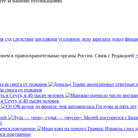
ите за нашими публикациями.
ов
суд
следствие
апелляция
уголовное дело
зарплата
доход
фина
ем в правоохранительные органы России. Связь с Редакцией
+
за смога от пожаров
 Сеуту, в 40 тысяч человек
й
емся покушении