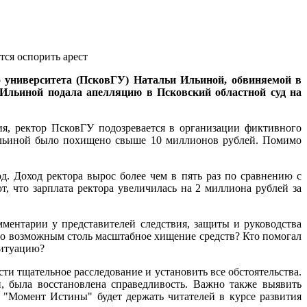
о университета (ПсковГУ) Натальи Ильиной, обвиняемой в
и Ильиной подала апелляцию в Псковский областной суд на
я, ректор ПсковГУ подозревается в организации фиктивного
м Ильиной было похищено свыше 10 миллионов рублей. Помимо
. Доход ректора вырос более чем в пять раз по сравнению с
 что зарплата ректора увеличилась на 2 миллиона рублей за
ментарии у представителей следствия, защиты и руководства
ло возможным столь масштабное хищение средств? Кто помогал
ситуацию?
ти тщательное расследование и установить все обстоятельства.
, была восстановлена справедливость. Важно также выявить
 "Момент Истины" будет держать читателей в курсе развития