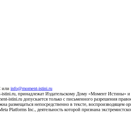
С или
info@moment-istini.ru
istini.ru, принадлежат Издательскому Дому «Момент Истины» и 
t-istini.ru допускается только с письменного разрешения прав
жна размещаться непосредственно в тексте, воспроизводящем ори
eta Platforms Inc., деятельность которой признана экстремистс