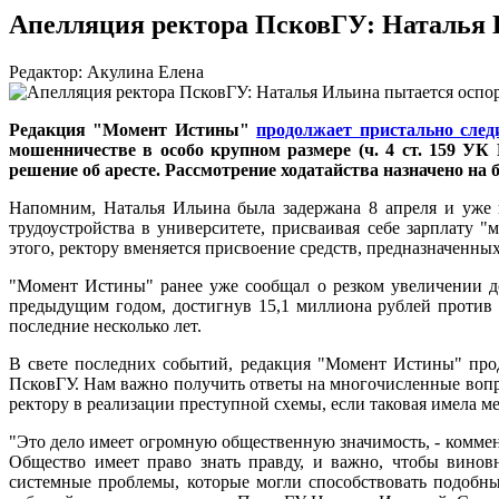
Апелляция ректора ПсковГУ: Наталья 
Редактор: Акулина Елена
Редакция "Момент Истины"
продолжает пристально след
мошенничестве в особо крупном размере (ч. 4 ст. 159 УК
решение об аресте. Рассмотрение ходатайства назначено на
Напомним, Наталья Ильина была задержана 8 апреля и уже 
трудоустройства в университете, присваивая себе зарплату
этого, ректору вменяется присвоение средств, предназначенны
"Момент Истины" ранее уже сообщал о резком увеличении до
предыдущим годом, достигнув 15,1 миллиона рублей против 
последние несколько лет.
В свете последних событий, редакция "Момент Истины" прод
ПсковГУ. Нам важно получить ответы на многочисленные вопр
ректору в реализации преступной схемы, если таковая имела м
"Это дело имеет огромную общественную значимость, - коммент
Общество имеет право знать правду, и важно, чтобы винов
системные проблемы, которые могли способствовать подобны