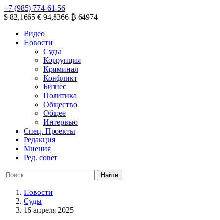
+7 (985) 774-61-56
$ 82,1665
€ 94,8366
₿ 64974
Видео
Новости
Суды
Коррупция
Криминал
Конфликт
Бизнес
Политика
Общество
Общее
Интервью
Спец. Проекты
Редакция
Мнения
Ред. совет
Новости
Суды
16 апреля 2025