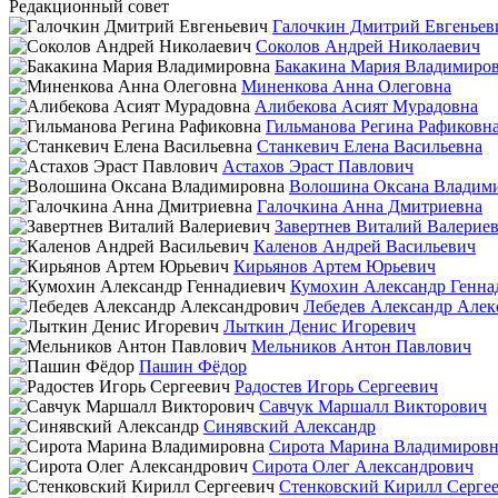
Редакционный совет
Галочкин Дмитрий Евгеньев
Соколов Андрей Николаевич
Бакакина Мария Владимиро
Миненкова Анна Олеговна
Алибекова Асият Мурадовна
Гильманова Регина Рафиковн
Станкевич Елена Васильевна
Астахов Эраст Павлович
Волошина Оксана Владим
Галочкина Анна Дмитриевна
Завертнев Виталий Валерие
Каленов Андрей Васильевич
Кирьянов Артем Юрьевич
Кумохин Александр Генна
Лебедев Александр Алек
Лыткин Денис Игоревич
Мельников Антон Павлович
Пашин Фёдор
Радостев Игорь Сергеевич
Савчук Маршалл Викторович
Синявский Александр
Сирота Марина Владимировн
Сирота Олег Александрович
Стенковский Кирилл Серге