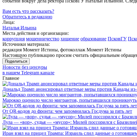
событий вокруг дела ректора ПсковГУ Натальи Ильиной. След
Вам есть что рассказать?
Обратитесь в редакцию
Лица:
Наталья Ильина
Места действия и организации:
коррупция
мошенничество
хищение
образование
ПсковГУ
Пск
Источники материала:
редакция Момент Истины, фотоколлаж Момент Истины
Настоящую публикацию просим считать официальным обращени
Поделиться
Новости без цензуры
в нашем Telegram канале
Главное
Дональд Трамп анонсировал ответные меры против Канады из-
Марокко оценило число мигрантов, попытавшихся проникнуть в
От QR-кодов до фронта: чем запомнилась Госдума за пять лет
Лула — «вор», судья — «мусор»: Милей поссорился с Бразилие
Иран взял на прицел Трампа: Израиль слил данные о готовящ