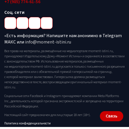
+7 (985) 774-61-56
Соц. сети
«Есть информация? Напишите нам анонимно в Telegram
МАКС или
info@moment-istini.ru
Все права на материалы, размещённые на медиапортале moment-istini.ru,
принадлежат Издательскому Дому «Момент Истины» и охраняются в соответствии
с законодательством РФ. Использование материалов, размещённых
на медиапортале moment-istini.ru допускается только с письменного разрешения
правообладателя или с обязательной прямой гиперссылкой на страницу,
с которой материал заимствован. Гиперссылка должна размещаться
непосредственно в тексте, воспроизводящем оригинальный материал moment-
istini.ru.
Социальные сети Facebook и Instagram принадлежат компании Meta Platforms
Inc., деятельность которой признана экстремистской и запрещена на территории
Российской Федерации.
Настоящий сайт предназначен для лиц старше 18 лет (18+).
Связь
Политика конфиденциальности