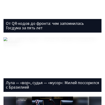
От QR-кодов до фронта: чем запомнилась
Госдума за пять лет
Лула — «вор», судья — «мусор»: Милей поссорился
с Бразилией