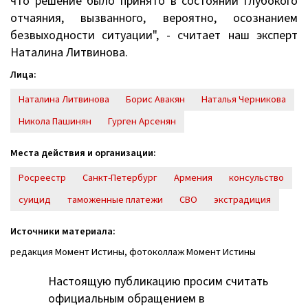
что решение было принято в состоянии глубокого
отчаяния, вызванного, вероятно, осознанием
безвыходности ситуации", - считает наш эксперт
Наталина Литвинова.
Лица:
Наталина Литвинова
Борис Авакян
Наталья Черникова
Никола Пашинян
Гурген Арсенян
Места действия и организации:
Росреестр
Санкт-Петербург
Армения
консульство
суицид
таможенные платежи
СВО
экстрадиция
Источники материала:
редакция Момент Истины, фотоколлаж Момент Истины
Настоящую публикацию просим считать
официальным обращением в