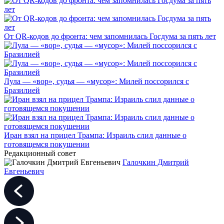
От QR-кодов до фронта: чем запомнилась Госдума за пять лет
Лула — «вор», судья — «мусор»: Милей поссорился с
Бразилией
Иран взял на прицел Трампа: Израиль слил данные о
готовящемся покушении
Редакционный совет
Галочкин Дмитрий
Евгеньевич