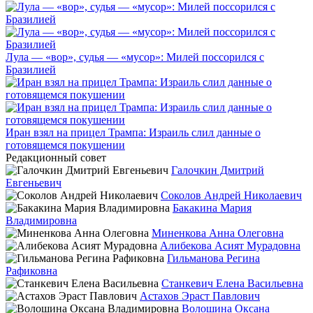
Лула — «вор», судья — «мусор»: Милей поссорился с
Бразилией
Иран взял на прицел Трампа: Израиль слил данные о
готовящемся покушении
Редакционный совет
Галочкин Дмитрий
Евгеньевич
Соколов Андрей Николаевич
Бакакина Мария
Владимировна
Миненкова Анна Олеговна
Алибекова Асият Мурадовна
Гильманова Регина
Рафиковна
Станкевич Елена Васильевна
Астахов Эраст Павлович
Волошина Оксана