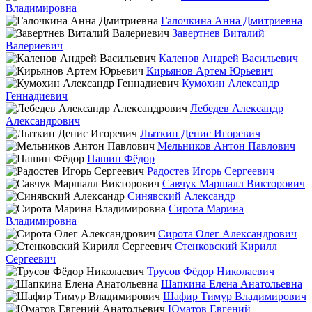
Владимировна
Галочкина Анна Дмитриевна
Завертнев Виталий
Валериевич
Каленов Андрей Васильевич
Кирьянов Артем Юрьевич
Кумохин Александр
Геннадиевич
Лебедев Александр
Александрович
Лыткин Денис Игоревич
Мельников Антон Павлович
Пашин Фёдор
Радостев Игорь Сергеевич
Савчук Маршалл Викторович
Синявский Александр
Сирота Марина
Владимировна
Сирота Олег Александрович
Стенковский Кирилл
Сергеевич
Трусов Фёдор Николаевич
Шапкина Елена Анатольевна
Шафир Тимур Владимирович
Юматов Евгений