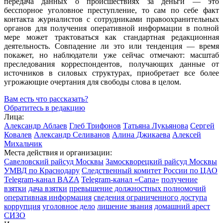
передача данных о происшествиях за деньги — это
бесспорное уголовное преступление, то сам по себе факт
контакта журналистов с сотрудниками правоохранительных
органов для получения оперативной информации в полной
мере может трактоваться как стандартная редакционная
деятельность. Совпадение ли это или тенденция — время
покажет, но наблюдатели уже сейчас отмечают: масштаб
преследования корреспондентов, получающих данные от
источников в силовых структурах, приобретает все более
угрожающие очертания для свободы слова в целом.
Вам есть что рассказать?
Обратитесь в редакцию
Лица:
Александр Аблаев
Глеб Трифонов
Татьяна Лукьянова
Сергей
Ковалев
Александр Селиванов
Алина Джикаева
Алексей
Михальчик
Места действия и организации:
Савеловский райсуд Москвы
Замоскворецкий райсуд Москвы
УМВД по Краснодару
Следственный комитет России по ЦАО
Telegram-канал BAZA
Telegram-канал «Сапа»
получение
взятки
дача взятки
превышение должностных полномочий
оперативная информация
сведения ограниченного доступа
коррупция
уголовное дело
лишение звания
домашний арест
СИЗО