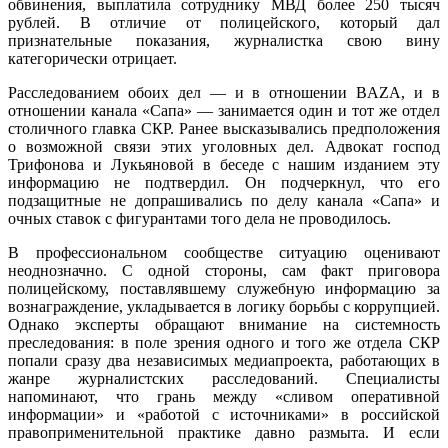
обвинения, выплатила сотруднику МВД более 250 тысяч
рублей. В отличие от полицейского, который дал
признательные показания, журналистка свою вину
категорически отрицает.
Расследованием обоих дел — и в отношении BAZA, и в
отношении канала «Сапа» — занимается один и тот же отдел
столичного главка СКР. Ранее высказывались предположения
о возможной связи этих уголовных дел. Адвокат господ
Трифонова и Лукьяновой в беседе с нашим изданием эту
информацию не подтвердил. Он подчеркнул, что его
подзащитные не допрашивались по делу канала «Сапа» и
очных ставок с фигурантами того дела не проводилось.
В профессиональном сообществе ситуацию оценивают
неоднозначно. С одной стороны, сам факт приговора
полицейскому, поставлявшему служебную информацию за
вознаграждение, укладывается в логику борьбы с коррупцией.
Однако эксперты обращают внимание на системность
преследования: в поле зрения одного и того же отдела СКР
попали сразу два независимых медиапроекта, работающих в
жанре журналистских расследований. Специалисты
напоминают, что грань между «сливом оперативной
информации» и «работой с источниками» в российской
правоприменительной практике давно размыта. И если