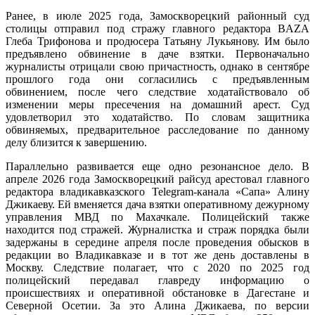
Ранее, в июле 2025 года, Замоскворецкий районный суд
столицы отправил под стражу главного редактора BAZA
Глеба Трифонова и продюсера Татьяну Лукьянову. Им было
предъявлено обвинение в даче взятки. Первоначально
журналисты отрицали свою причастность, однако в сентябре
прошлого года они согласились с предъявленным
обвинением, после чего следствие ходатайствовало об
изменении меры пресечения на домашний арест. Суд
удовлетворил это ходатайство. По словам защитника
обвиняемых, предварительное расследование по данному
делу близится к завершению.
Параллельно развивается еще одно резонансное дело. В
апреле 2026 года Замоскворецкий райсуд арестовал главного
редактора владикавказского Telegram-канала «Сапа» Алину
Джикаеву. Ей вменяется дача взятки оперативному дежурному
управления МВД по Махачкале. Полицейский также
находится под стражей. Журналистка и страж порядка были
задержаны в середине апреля после проведения обысков в
редакции во Владикавказе и в тот же день доставлены в
Москву. Следствие полагает, что с 2020 по 2025 год
полицейский передавал главреду информацию о
происшествиях и оперативной обстановке в Дагестане и
Северной Осетии. За это Алина Джикаева, по версии