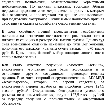
служебных полномочий, мотивированное корыстными
побуждениями. По данным следствия, господин Аблаев
передавал представителям медиа сведения, доступ к которым
был ограничен, и впоследствии эти данные использовались
при подготовке материалов. Обвиняемый полностью признал
свою вину и оказывал содействие следственным органам.
В ходе судебных прений представитель гособвинения
настаивал на назначении шестилетнего срока заключения и
штрафных санкциях в размере 201 тысячи рублей. Однако суд
счел возможным смягчить наказание до пяти лет колонии,
дополнив его штрафом, кратным сумме взятки, — 670 тысяч
рублей. Кроме того, бывший майор полиции лишен своего
специального звания.
Как стало известно редакции «Момента Истины»,
аналогичные уголовные дела были возбуждены и в
отношении других сотрудников правоохранительных
органов. В их числе старший оперуполномоченный МУ МВД
«Красноярское», который, по версии следствия, за
аналогичный период заработал на подобной схеме 124,5
тысячи рублей. Оперативник белгородского уголовного
розыска, по данным обвинения, получил 127,5 тысячи рублей
за передачу сведений о происшествиях и оперативной
обстановке.