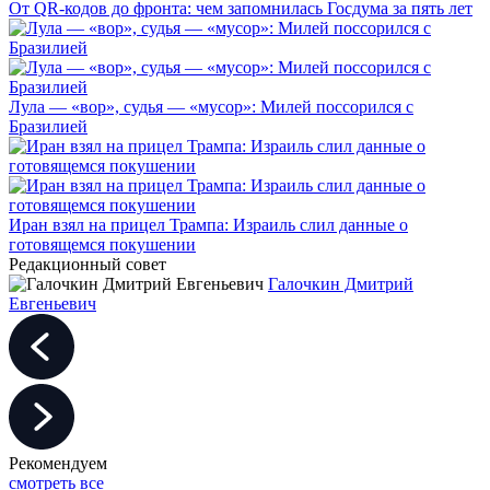
От QR-кодов до фронта: чем запомнилась Госдума за пять лет
Лула — «вор», судья — «мусор»: Милей поссорился с
Бразилией
Иран взял на прицел Трампа: Израиль слил данные о
готовящемся покушении
Редакционный совет
Галочкин Дмитрий
Евгеньевич
Рекомендуем
смотреть все