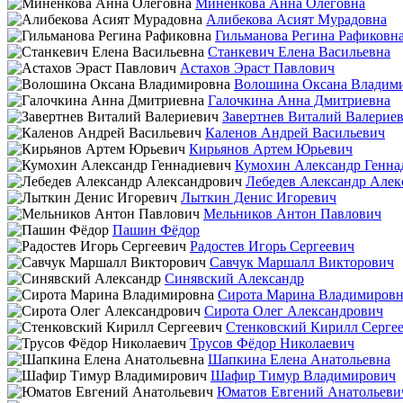
Миненкова Анна Олеговна
Алибекова Асият Мурадовна
Гильманова Регина Рафиковн
Станкевич Елена Васильевна
Астахов Эраст Павлович
Волошина Оксана Владим
Галочкина Анна Дмитриевна
Завертнев Виталий Валерие
Каленов Андрей Васильевич
Кирьянов Артем Юрьевич
Кумохин Александр Генна
Лебедев Александр Алек
Лыткин Денис Игоревич
Мельников Антон Павлович
Пашин Фёдор
Радостев Игорь Сергеевич
Савчук Маршалл Викторович
Синявский Александр
Сирота Марина Владимировн
Сирота Олег Александрович
Стенковский Кирилл Серге
Трусов Фёдор Николаевич
Шапкина Елена Анатольевна
Шафир Тимур Владимирович
Юматов Евгений Анатольеви