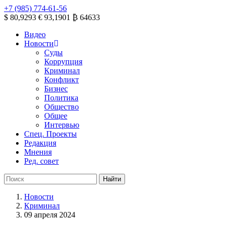
+7 (985) 774-61-56
$ 80,9293
€ 93,1901
₿ 64633
Видео
Новости
Суды
Коррупция
Криминал
Конфликт
Бизнес
Политика
Общество
Общее
Интервью
Спец. Проекты
Редакция
Мнения
Ред. совет
Новости
Криминал
09 апреля 2024