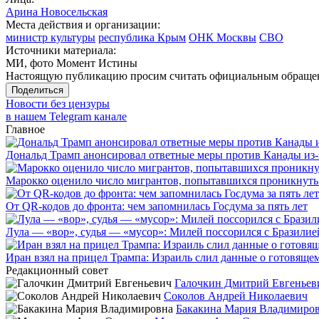
Арина Новосельская
Места действия и организации:
министр культуры
республика Крым
ОНК Москвы
СВО
Источники материала:
МИ, фото Момент Истины
Настоящую публикацию просим считать официальным обращени
Поделиться
Новости без цензуры
в нашем Telegram канале
Главное
Дональд Трамп анонсировал ответные меры против Канады из-
Марокко оценило число мигрантов, попытавшихся проникнуть в
От QR-кодов до фронта: чем запомнилась Госдума за пять лет
Лула — «вор», судья — «мусор»: Милей поссорился с Бразилие
Иран взял на прицел Трампа: Израиль слил данные о готовящ
Редакционный совет
Галочкин Дмитрий Евгеньев
Соколов Андрей Николаевич
Бакакина Мария Владимиро