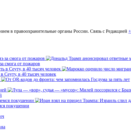
ем в правоохранительные органы России. Связь с Редакцией
+
за смога от пожаров
 Сеуту, в 40 тысяч человек
й
емся покушении
ич
вна