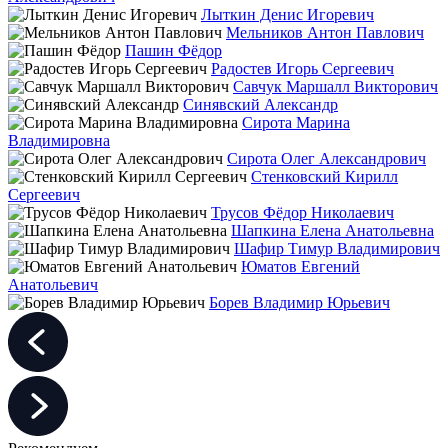
Лыткин Денис Игоревич
Мельников Антон Павлович
Пашин Фёдор
Радостев Игорь Сергеевич
Савчук Маршалл Викторович
Синявский Александр
Сирота Марина
Владимировна
Сирота Олег Александрович
Стенковский Кирилл
Сергеевич
Трусов Фёдор Николаевич
Шапкина Елена Анатольевна
Шафир Тимур Владимирович
Юматов Евгений
Анатольевич
Борев Владимир Юрьевич