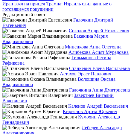
Иран взял на прицел Трампа: Израиль слил данные о
готовящемся покушении
Редакционный совет
Галочкин Дмитрий
Евгеньевич
Соколов Андрей Николаевич
Бакакина Мария
Владимировна
Миненкова Анна Олеговна
Алибекова Асият Мурадовна
Гильманова Регина
Рафиковна
Станкевич Елена Васильевна
Астахов Эраст Павлович
Волошина Оксана
Владимировна
Галочкина Анна Дмитриевна
Завертнев Виталий
Валериевич
Каленов Андрей Васильевич
Кирьянов Артем Юрьевич
Кумохин Александр
Геннадиевич
Лебедев Александр
Александрович