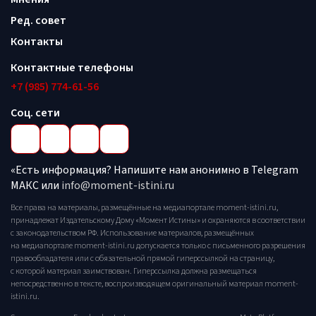
Ред. совет
Контакты
Контактные телефоны
+7 (985) 774-61-56
Соц. сети
«Есть информация? Напишите нам анонимно в Telegram
МАКС или
info@moment-istini.ru
Все права на материалы, размещённые на медиапортале moment-istini.ru,
принадлежат Издательскому Дому «Момент Истины» и охраняются в соответствии
с законодательством РФ. Использование материалов, размещённых
на медиапортале moment-istini.ru допускается только с письменного разрешения
правообладателя или с обязательной прямой гиперссылкой на страницу,
с которой материал заимствован. Гиперссылка должна размещаться
непосредственно в тексте, воспроизводящем оригинальный материал moment-
istini.ru.