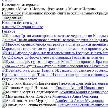
СИЗО
Источники материала:
редакция Момент Истины, фотоколлаж Момент Истины
Настоящую публикацию просим считать официальным обращени
Поделиться
Новости без цензуры
в нашем Telegram канале
Главное
Дональд Трамп анонсировал ответные меры против Канады из-
Марокко оценило число мигрантов, попытавшихся проникнуть в
От QR-кодов до фронта: чем запомнилась Госдума за пять лет
Лула — «вор», судья — «мусор»: Милей поссорился с Бразилие
Иран взял на прицел Трампа: Израиль слил данные о готовящ
Редакционный совет
Галочкин Дмитрий Евгеньев
Соколов Андрей Николаевич
Бакакина Мария Владимиро
Миненкова Анна Олеговна
Алибекова Асият Мурадовна
Гильманова Регина Рафиковн