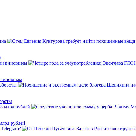
а
н виновным
бороты
млрд рублей