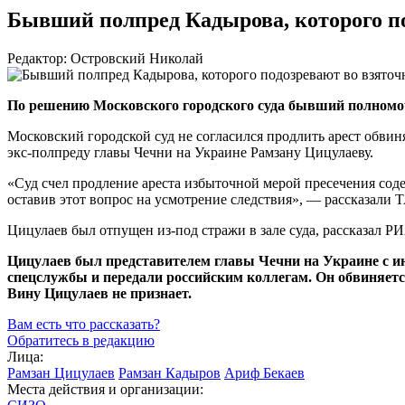
Бывший полпред Кадырова, которого по
Редактор: Островский Николай
По решению Московского городского суда бывший полномо
Московский городской суд не согласился продлить арест обви
экс-полпреду
главы Чечни на Украине Рамзану Цицулаеву.
«Суд счел продление ареста избыточной мерой пресечения соде
оставив этот вопрос на усмотрение следствия», — рассказали Т
Цицулаев был отпущен
из-под
стражи в зале суда, рассказал Р
Цицулаев был представителем главы Чечни на Украине с ию
спецслужбы и передали российским коллегам. Он обвиняетс
Вину Цицулаев не признает.
Вам есть что рассказать?
Обратитесь в редакцию
Лица:
Рамзан Цицулаев
Рамзан Кадыров
Ариф Бекаев
Места действия и организации: