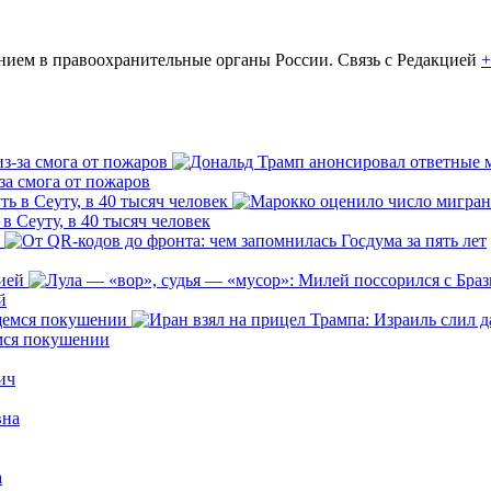
ем в правоохранительные органы России. Связь с Редакцией
+
за смога от пожаров
 Сеуту, в 40 тысяч человек
й
емся покушении
ич
вна
а