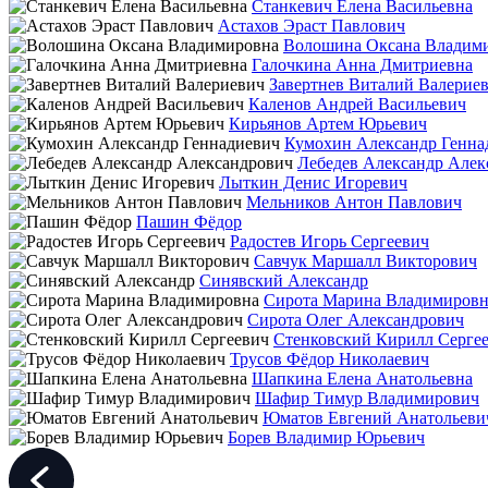
Станкевич Елена Васильевна
Астахов Эраст Павлович
Волошина Оксана Владим
Галочкина Анна Дмитриевна
Завертнев Виталий Валерие
Каленов Андрей Васильевич
Кирьянов Артем Юрьевич
Кумохин Александр Генна
Лебедев Александр Алек
Лыткин Денис Игоревич
Мельников Антон Павлович
Пашин Фёдор
Радостев Игорь Сергеевич
Савчук Маршалл Викторович
Синявский Александр
Сирота Марина Владимировн
Сирота Олег Александрович
Стенковский Кирилл Серге
Трусов Фёдор Николаевич
Шапкина Елена Анатольевна
Шафир Тимур Владимирович
Юматов Евгений Анатольеви
Борев Владимир Юрьевич