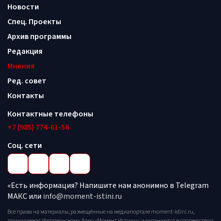
Новости
Спец. Проекты
Архив программы
Редакция
Мнения
Ред. совет
Контакты
Контактные телефоны
+7 (985) 774-61-56
Соц. сети
«Есть информация? Напишите нам анонимно в Telegram
МАКС или
info@moment-istini.ru
Все права на материалы, размещённые на медиапортале moment-istini.ru,
принадлежат Издательскому Дому «Момент Истины» и охраняются в соответствии