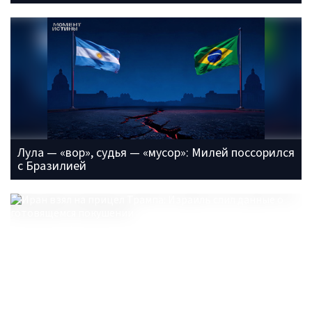
Лула — «вор», судья — «мусор»: Милей поссорился
с Бразилией