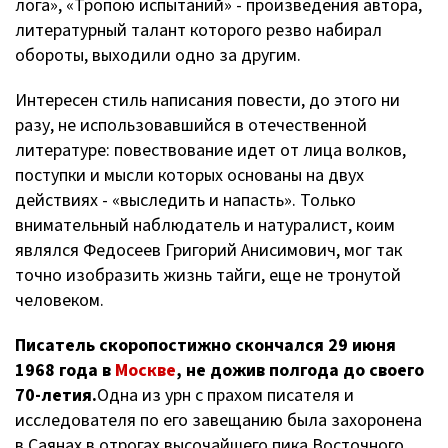
лога», «Тропою испытаний» - произведения автора,
литературный талант которого резво набирал
обороты, выходили одно за другим.
Интересен стиль написания повести, до этого ни
разу, не использовавшийся в отечественной
литературе: повествование идет от лица волков,
поступки и мысли которых основаны на двух
действиях - «выследить и напасть». Только
внимательный наблюдатель и натуралист, коим
являлся Федосеев Григорий Анисимович, мог так
точно изобразить жизнь тайги, еще не тронутой
человеком.
Писатель скоропостижно скончался 29 июня
1968 года в
Москве
, не дожив полгода до своего
70-летия.
Одна из урн с прахом писателя и
исследователя по его завещанию была захоронена
в Саянах в отрогах высочайшего пика Восточного