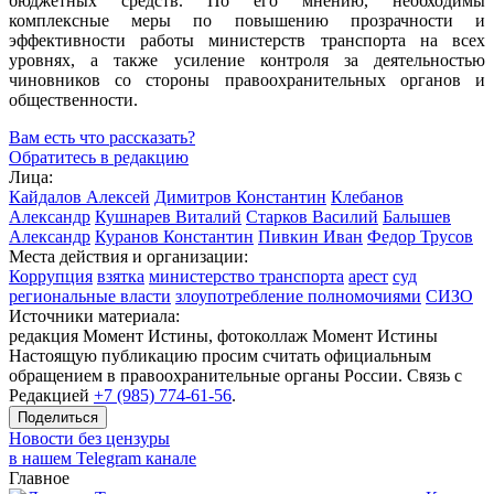
бюджетных средств. По его мнению, необходимы
комплексные меры по повышению прозрачности и
эффективности работы министерств транспорта на всех
уровнях, а также усиление контроля за деятельностью
чиновников со стороны правоохранительных органов и
общественности.
Вам есть что рассказать?
Обратитесь в редакцию
Лица:
Кайдалов Алексей
Димитров Константин
Клебанов
Александр
Кушнарев Виталий
Старков Василий
Балышев
Александр
Куранов Константин
Пивкин Иван
Федор Трусов
Места действия и организации:
Коррупция
взятка
министерство транспорта
арест
суд
региональные власти
злоупотребление полномочиями
СИЗО
Источники материала:
редакция Момент Истины, фотоколлаж Момент Истины
Настоящую публикацию просим считать официальным
обращением в правоохранительные органы России. Связь с
Редакцией
+7 (985) 774-61-56
.
Поделиться
Новости без цензуры
в нашем Telegram канале
Главное