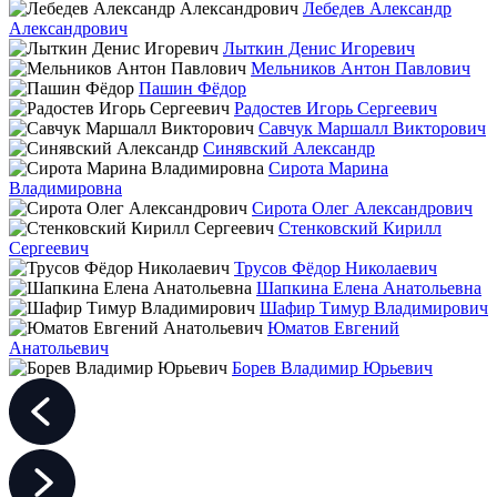
Лебедев Александр
Александрович
Лыткин Денис Игоревич
Мельников Антон Павлович
Пашин Фёдор
Радостев Игорь Сергеевич
Савчук Маршалл Викторович
Синявский Александр
Сирота Марина
Владимировна
Сирота Олег Александрович
Стенковский Кирилл
Сергеевич
Трусов Фёдор Николаевич
Шапкина Елена Анатольевна
Шафир Тимур Владимирович
Юматов Евгений
Анатольевич
Борев Владимир Юрьевич