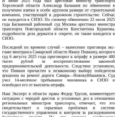
В июне 2025 года был арестован министр транспорта
Херсонской области Александр Балышев по обвинению в
получении взятки в особо крупном размере от строительной
компании, участвующей в дорожном строительстве. Сейчас
он находится в СИЗО. По схожему обвинению 22 июля 2025
года Басманный районный суд Москвы арестовал министра
транспорта Новгородской области Константина Куранова,
подробности дела держатся в секрете, он также находится в
СИЗО.
Последний по времени случай – вынесение приговора экс-
главе минтранса Самарской области Ивану Пивкину, которого
суд 6 августа 2025 года приговорил к штрафу в размере 480
тысяч рублей за воспрепятствование законной
предпринимательской деятельности. Следствие установило,
что Пивкин причастен к незаконному выбору победителя
аукциона на ремонт дороги Самара—Новокуйбышевск. Суд
учел 14-месячное пребывание чиновника в СИЗО и
освободил его от выплаты штрафа.
Наш Эксперт в области права Федор Трусов, комментирует
ситуацию с чередой арестов и уголовных дел в отношении
региональных министров транспорта, отмечает, что это
свидетельствует о серьезных проблемах в системе
государственного управления и контроля за расходованием