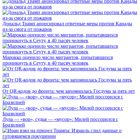
Дональд Трамп анонсировал ответные меры против Канады
из-за смога от пожаров
Марокко оценило число мигрантов, попытавшихся
проникнуть в Сеуту, в 40 тысяч человек
От QR-кодов до фронта: чем запомнилась Госдума за пять лет
Лула — «вор», судья — «мусор»: Милей поссорился с
Бразилией