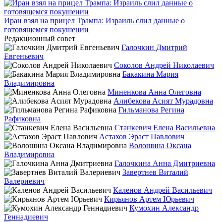
Иран взял на прицел Трампа: Израиль слил данные о
готовящемся покушении
Редакционный совет
Галочкин Дмитрий
Евгеньевич
Соколов Андрей Николаевич
Бакакина Мария
Владимировна
Миненкова Анна Олеговна
Алибекова Асият Мурадовна
Гильманова Регина
Рафиковна
Станкевич Елена Васильевна
Астахов Эраст Павлович
Волошина Оксана
Владимировна
Галочкина Анна Дмитриевна
Завертнев Виталий
Валериевич
Каленов Андрей Васильевич
Кирьянов Артем Юрьевич
Кумохин Александр
Геннадиевич