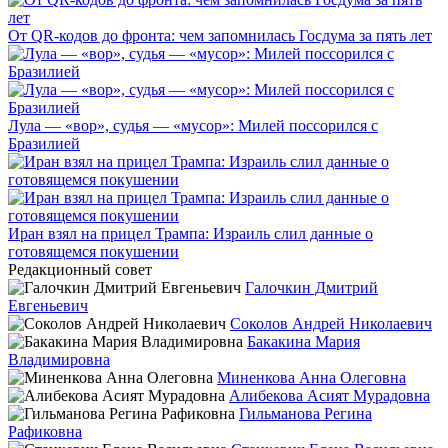
От QR-кодов до фронта: чем запомнилась Госдума за пять лет
Лула — «вор», судья — «мусор»: Милей поссорился с
Бразилией
Иран взял на прицел Трампа: Израиль слил данные о
готовящемся покушении
Редакционный совет
Галочкин Дмитрий
Евгеньевич
Соколов Андрей Николаевич
Бакакина Мария
Владимировна
Миненкова Анна Олеговна
Алибекова Асият Мурадовна
Гильманова Регина
Рафиковна