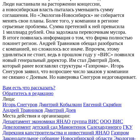
Люди настаивали на расторжении концессии,
а новосибирская власть пыталась уменьшить сумму
соглашения. Но
«Экология-Новосибирск»
не собирается
менять свои планы. Более того, у компании в регионе
серьезные проблемы. Сумма претензий к ней превысила
1 миллиард рублей. Она задолжала перевозчикам мусора.
В итоге появилась информация о том, что фирма полностью
покинет регион. Андрей Травников обещал разобраться
с компанией, но сложилось все иначе. Впрочем, этому
удивляться не стоит, ведь в прошлом году у «ВИС» появился
новый генеральный директор. Им стал Дмитрий Доев,
который ранее возглавлял структуры «Газпрома». Игорь
Снегуров заявил, что возросшее число заказов у компании
не связано с Доевым. Но наверняка Снегуров недоговаривает.
Вам есть что рассказать?
Обратитесь в редакцию
Лица:
Игорь Снегуров
Дмитрий Кобылкин
Евгений Скрябин
Андрей Травников
Дмитрий Доев
Места действия и организации:
Департамент экономики ЯНАО
группа ВИС
ООО ВИС
Девелопмент
детский сад Мамонтенок
Салехардэнерго
ГКУ
Дирекция капстроительства и инвестиций ЯНАО
Газпром
Законодательное собрание Новосибирской области
Экология-