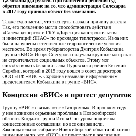
1,8 миллиарда рублей. При вынесении решения суд
обратил внимание на то, что администрация Салехарда
в 2017 году приняла объект без замечаний.
Также суд отметил, что эксперты назвали причину дефекта.
Так, его появлению могли способствовать действия
«Салехардэнерго» и ГКУ «Дирекция капстроительства
и инвестиций ЯНАО» по прокладке теплотрассы.
Из-за
них
были нарушены естественные гидрологические условия
местности. Во время губернаторства Дмитрия Кобылкина
группа «ВИС» Игоря Снегурова получала крупные контракты
на строительство социальных объектов. Этому мог
способствовать бывший глава Пуровского района Евгений
Скрябин, который в 2015 году вошел в совет директоров
ООО «ПФ «ВИС»
. Скрябина называли неформальным
представителем Кобылкина в группе «ВИС».
Концессии «ВИС» и протест депутатов
Группу «ВИС» связывают с «Газпромом». В прошлом году
у нее возникли серьезные проблемы в Новосибирской
области.
Когда-то
группа Игоря Снегурова подписала
концессионные соглашения, но все они зависли.
Законодательное собрание Новосибирской области обратило
внимание на то, что «ВИС» не приступает к реализации