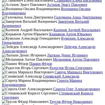
Станкевич Елена Васильевна
Астахов Эраст Павлович
Волошина Оксана
Владимировна
Галочкина Анна Дмитриевна
Завертнев Виталий
Валериевич
Каленов Андрей Васильевич
Кирьянов Артем Юрьевич
Кумохин Александр
Геннадиевич
Лебедев Александр
Александрович
Лыткин Денис Игоревич
Мельников Антон Павлович
Пашин Фёдор
Радостев Игорь Сергеевич
Савчук Маршалл Викторович
Синявский Александр
Сирота Марина
Владимировна
Сирота Олег Александрович
Стенковский Кирилл
Сергеевич
Трусов Фёдор Николаевич