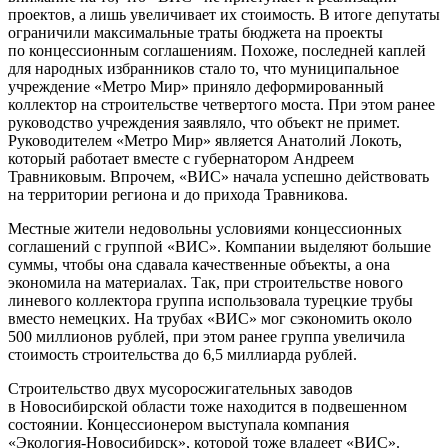
проектов, а лишь увеличивает их стоимость. В итоге депутаты
ограничили максимальные траты бюджета на проекты
по концессионным соглашениям. Похоже, последней каплей
для народных избранников стало то, что муниципальное
учреждение «Метро Мир» приняло деформированный
коллектор на строительстве четвертого моста. При этом ранее
руководство учреждения заявляло, что объект не примет.
Руководителем «Метро Мир» является Анатолий Локоть,
который работает вместе с губернатором Андреем
Травниковым. Впрочем, «ВИС» начала успешно действовать
на территории региона и до прихода Травникова.
Местные жители недовольны условиями концессионных
соглашений с группой «ВИС». Компании выделяют большие
суммы, чтобы она сдавала качественные объекты, а она
экономила на материалах. Так, при строительстве нового
линевого коллектора группа использовала турецкие трубы
вместо немецких. На трубах «ВИС» мог сэкономить около
500 миллионов рублей, при этом ранее группа увеличила
стоимость строительства до 6,5 миллиарда рублей.
Строительство двух мусоросжигательных заводов
в Новосибирской области тоже находится в подвешенном
состоянии. Концессионером выступала компания
«Экология-Новосибирск»
, которой тоже владеет «ВИС».