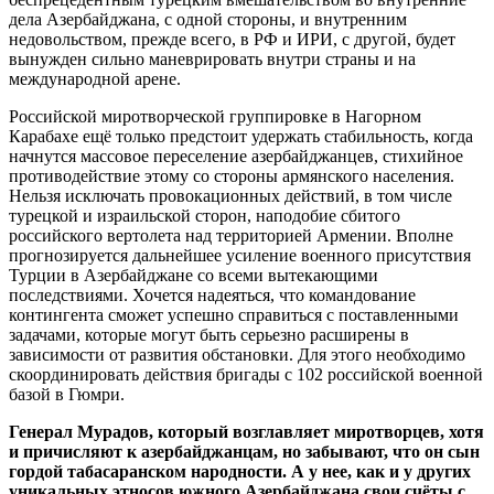
дела Азербайджана, с одной стороны, и внутренним
недовольством, прежде всего, в РФ и ИРИ, с другой, будет
вынужден сильно маневрировать внутри страны и на
международной арене.
Российской миротворческой группировке в Нагорном
Карабахе ещё только предстоит удержать стабильность, когда
начнутся массовое переселение азербайджанцев, стихийное
противодействие этому со стороны армянского населения.
Нельзя исключать провокационных действий, в том числе
турецкой и израильской сторон, наподобие сбитого
российского вертолета над территорией Армении. Вполне
прогнозируется дальнейшее усиление военного присутствия
Турции в Азербайджане со всеми вытекающими
последствиями. Хочется надеяться, что командование
контингента сможет успешно справиться с поставленными
задачами, которые могут быть серьезно расширены в
зависимости от развития обстановки. Для этого необходимо
скоординировать действия бригады с 102 российской военной
базой в Гюмри.
Генерал Мурадов, который возглавляет миротворцев, хотя
и причисляют к азербайджанцам, но забывают, что он сын
гордой табасаранском народности. А у нее, как и у других
уникальных этносов южного Азербайджана свои счёты с