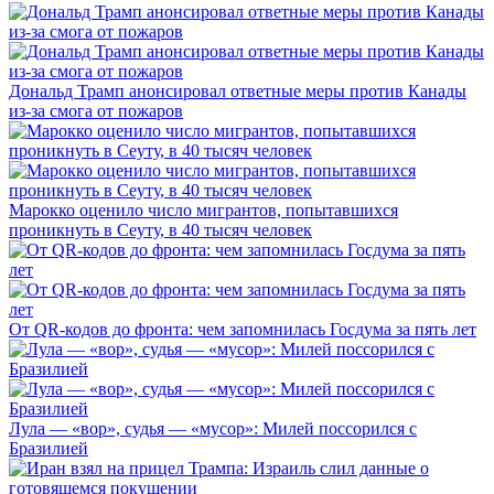
Дональд Трамп анонсировал ответные меры против Канады
из-за смога от пожаров
Марокко оценило число мигрантов, попытавшихся
проникнуть в Сеуту, в 40 тысяч человек
От QR-кодов до фронта: чем запомнилась Госдума за пять лет
Лула — «вор», судья — «мусор»: Милей поссорился с
Бразилией