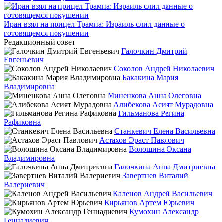
Иран взял на прицел Трампа: Израиль слил данные о
готовящемся покушении
Редакционный совет
Галочкин Дмитрий
Евгеньевич
Соколов Андрей Николаевич
Бакакина Мария
Владимировна
Миненкова Анна Олеговна
Алибекова Асият Мурадовна
Гильманова Регина
Рафиковна
Станкевич Елена Васильевна
Астахов Эраст Павлович
Волошина Оксана
Владимировна
Галочкина Анна Дмитриевна
Завертнев Виталий
Валериевич
Каленов Андрей Васильевич
Кирьянов Артем Юрьевич
Кумохин Александр
Геннадиевич