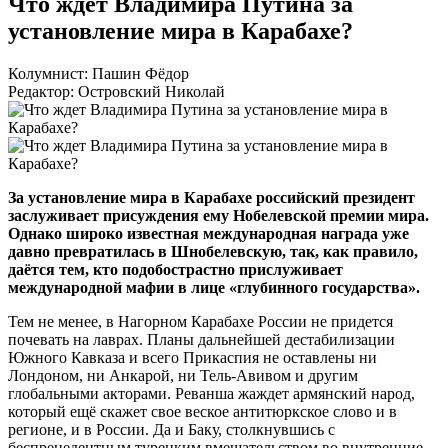
Что ждет Владимира Путина за
установление мира в Карабахе?
Колумнист: Пашин Фёдор
Редактор: Островский Николай
За установление мира в Карабахе российский президент
заслуживает присуждения ему Нобелевской премии мира.
Однако широко известная международная награда уже
давно превратилась в Шнобелевскую, так, как правило,
даётся тем, кто подобострастно прислуживает
международной мафии в лице «глубинного государства».
Тем не менее, в Нагорном Карабахе России не придется
почевать на лаврах. Планы дальнейшей дестабилизации
Южного Кавказа и всего Прикаспия не оставлены ни
Лондоном, ни Анкарой, ни
Тель-Авивом
и другим
глобальными акторами. Реванша жаждет армянский народ,
который ещё скажет свое веское антитюркское слово и в
регионе, и в России. Да и Баку, столкнувшись с
беспрецедентным турецким вмешательством во внутренние