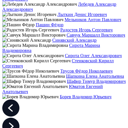
Лебедев Александр
Александрович
Лыткин Денис Игоревич
Мельников Антон Павлович
Пашин Фёдор
Радостев Игорь Сергеевич
Савчук Маршалл Викторович
Синявский Александр
Сирота Марина
Владимировна
Сирота Олег Александрович
Стенковский Кирилл
Сергеевич
Трусов Фёдор Николаевич
Шапкина Елена Анатольевна
Шафир Тимур Владимирович
Юматов Евгений
Анатольевич
Борев Владимир Юрьевич