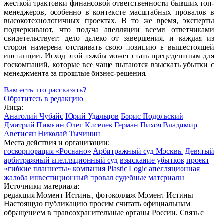
жесткой трактовки финансовой ответственности бывших топ-
менеджеров, особенно в контексте масштабных провалов в
высокотехнологичных проектах. В то же время, эксперты
подчеркивают, что подача апелляции всеми ответчиками
свидетельствует: дело далеко от завершения, и каждая из
сторон намерена отстаивать свою позицию в вышестоящей
инстанции. Исход этой тяжбы может стать прецедентным для
госкомпаний, которые все чаще пытаются взыскать убытки с
менеджмента за прошлые бизнес-решения.
Вам есть что рассказать?
Обратитесь в редакцию
Лица:
Анатолий Чубайс
Юрий Удальцов
Борис Подольский
Дмитрий Пимкин
Олег Киселев
Герман Пихоя
Владимир
Аветисян
Николай Тычинин
Места действия и организации:
госкорпорация «Роснано»
Арбитражный суд Москвы
Девятый
арбитражный апелляционный суд
взыскание убытков
проект
«гибкие планшеты»
компания Plastic Logic
апелляционная
жалоба
инвестиционный провал
судебные материалы
Источники материала:
редакция Момент Истины, фотоколлаж Момент Истины
Настоящую публикацию просим считать официальным
обращением в правоохранительные органы России. Связь с