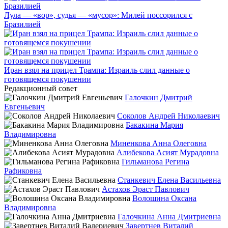
Лула — «вор», судья — «мусор»: Милей поссорился с
Бразилией
Иран взял на прицел Трампа: Израиль слил данные о
готовящемся покушении
Редакционный совет
Галочкин Дмитрий
Евгеньевич
Соколов Андрей Николаевич
Бакакина Мария
Владимировна
Миненкова Анна Олеговна
Алибекова Асият Мурадовна
Гильманова Регина
Рафиковна
Станкевич Елена Васильевна
Астахов Эраст Павлович
Волошина Оксана
Владимировна
Галочкина Анна Дмитриевна
Завертнев Виталий