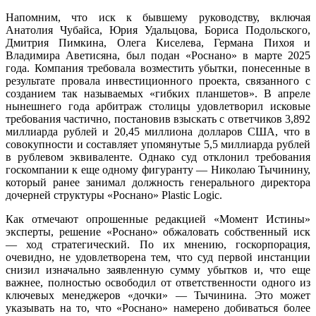
Напомним, что иск к бывшему руководству, включая
Анатолия Чубайса, Юрия Удальцова, Бориса Подольского,
Дмитрия Пимкина, Олега Киселева, Германа Пихоя и
Владимира Аветисяна, был подан «Роснано» в марте 2025
года. Компания требовала возместить убытки, понесенные в
результате провала инвестиционного проекта, связанного с
созданием так называемых «гибких планшетов». В апреле
нынешнего года арбитраж столицы удовлетворил исковые
требования частично, постановив взыскать с ответчиков 3,892
миллиарда рублей и 20,45 миллиона долларов США, что в
совокупности и составляет упомянутые 5,5 миллиарда рублей
в рублевом эквиваленте. Однако суд отклонил требования
госкомпании к еще одному фигуранту — Николаю Тычинину,
который ранее занимал должность генерального директора
дочерней структуры «Роснано» Plastic Logic.
Как отмечают опрошенные редакцией «Момент Истины»
эксперты, решение «Роснано» обжаловать собственный иск
— ход стратегический. По их мнению, госкорпорация,
очевидно, не удовлетворена тем, что суд первой инстанции
снизил изначально заявленную сумму убытков и, что еще
важнее, полностью освободил от ответственности одного из
ключевых менеджеров «дочки» — Тычинина. Это может
указывать на то, что «Роснано» намерено добиваться более