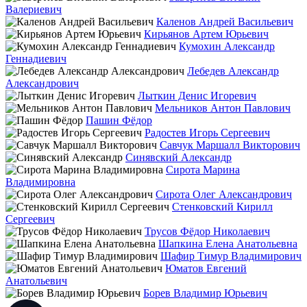
Валериевич
Каленов Андрей Васильевич
Кирьянов Артем Юрьевич
Кумохин Александр
Геннадиевич
Лебедев Александр
Александрович
Лыткин Денис Игоревич
Мельников Антон Павлович
Пашин Фёдор
Радостев Игорь Сергеевич
Савчук Маршалл Викторович
Синявский Александр
Сирота Марина
Владимировна
Сирота Олег Александрович
Стенковский Кирилл
Сергеевич
Трусов Фёдор Николаевич
Шапкина Елена Анатольевна
Шафир Тимур Владимирович
Юматов Евгений
Анатольевич
Борев Владимир Юрьевич