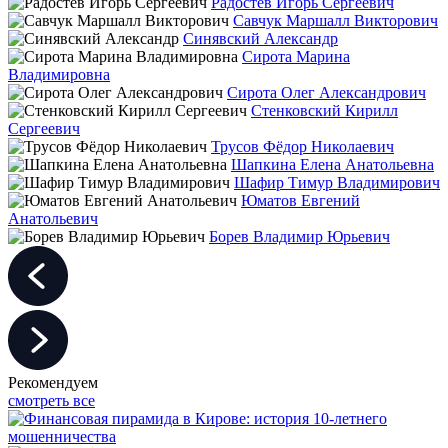
Радостев Игорь Сергеевич
Савчук Маршалл Викторович
Синявский Александр
Сирота Марина
Владимировна
Сирота Олег Александрович
Стенковский Кирилл
Сергеевич
Трусов Фёдор Николаевич
Шапкина Елена Анатольевна
Шафир Тимур Владимирович
Юматов Евгений
Анатольевич
Борев Владимир Юрьевич
Рекомендуем
смотреть все