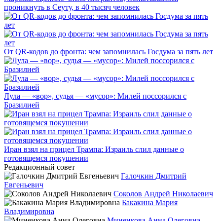
проникнуть в Сеуту, в 40 тысяч человек
От QR-кодов до фронта: чем запомнилась Госдума за пять лет
Лула — «вор», судья — «мусор»: Милей поссорился с
Бразилией
Иран взял на прицел Трампа: Израиль слил данные о
готовящемся покушении
Редакционный совет
Галочкин Дмитрий
Евгеньевич
Соколов Андрей Николаевич
Бакакина Мария
Владимировна
Миненкова Анна Олеговна