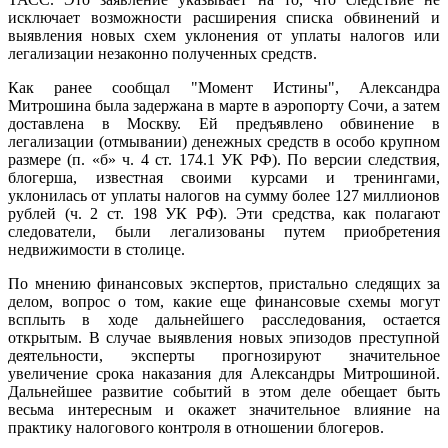
исключает возможности расширения списка обвинений и
выявления новых схем уклонения от уплаты налогов или
легализации незаконно полученных средств.
Как ранее сообщал "Момент Истины", Александра
Митрошина была задержана в марте в аэропорту Сочи, а затем
доставлена в Москву. Ей предъявлено обвинение в
легализации (отмывании) денежных средств в особо крупном
размере (п. «б» ч. 4 ст. 174.1 УК РФ). По версии следствия,
блогерша, известная своими курсами и тренингами,
уклонилась от уплаты налогов на сумму более 127 миллионов
рублей (ч. 2 ст. 198 УК РФ). Эти средства, как полагают
следователи, были легализованы путем приобретения
недвижимости в столице.
По мнению финансовых экспертов, пристально следящих за
делом, вопрос о том, какие еще финансовые схемы могут
всплыть в ходе дальнейшего расследования, остается
открытым. В случае выявления новых эпизодов преступной
деятельности, эксперты прогнозируют значительное
увеличение срока наказания для Александры Митрошиной.
Дальнейшее развитие событий в этом деле обещает быть
весьма интересным и окажет значительное влияние на
практику налогового контроля в отношении блогеров.