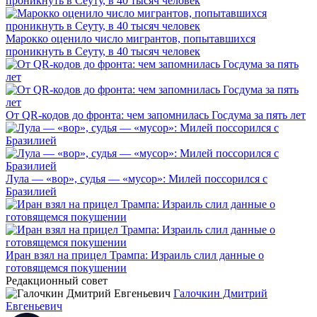
Марокко оценило число мигрантов, попытавшихся
проникнуть в Сеуту, в 40 тысяч человек
От QR-кодов до фронта: чем запомнилась Госдума за пять лет
Лула — «вор», судья — «мусор»: Милей поссорился с
Бразилией
Иран взял на прицел Трампа: Израиль слил данные о
готовящемся покушении
Редакционный совет
Галочкин Дмитрий
Евгеньевич