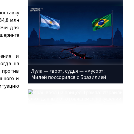
поставку
34,8 млн
речи для
ршеринге
нения и
когда на
 против
Лула — «вор», судья — «мусор»:
Милей поссорился с Бразилией
янного и
итуацию