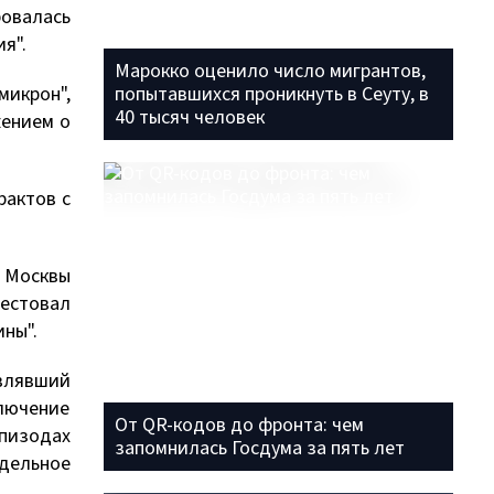
овалась
я".
Марокко оценило число мигрантов,
икрон",
попытавшихся проникнуть в Сеуту, в
40 тысяч человек
жением о
рактов с
 Москвы
рестовал
ины".
влявший
лючение
От QR-кодов до фронта: чем
эпизодах
запомнилась Госдума за пять лет
дельное