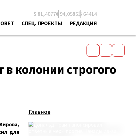
$ 81,4077
€ 94,0585
₿ 64414
СОВЕТ
СПЕЦ. ПРОЕКТЫ
РЕДАКЦИЯ
т в колонии строгого
Главное
Кирова,
сил для