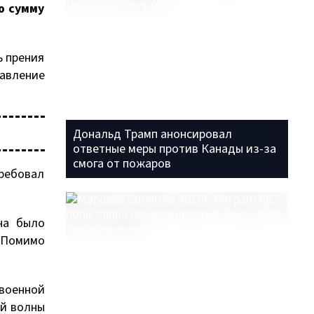
ю сумму
ь прения
авление
Дональд Трамп анонсировал
ответные меры против Канады из-за
смога от пожаров
требовал
на было
. Помимо
военной
ой волны