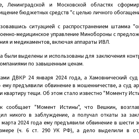
ве, Ленинградской и Московской областях сформир
хищение бюджетных средств "с целью личного обогащени
зовавшись ситуацией с распространением штамма "ом
 военно-медицинское управление Минобороны с предло
ния и медикаментов, включая аппараты ИВЛ.
ва были выделены и использованы для заключения конт
компаниями по завышенным ценам.
ами ДВКР 24 января 2024 года, а Хамовнический суд
ю ему предъявили обвинение в мошенничестве, а суд а
 и квартиру тещи. Об этом стало известно "Моменту Ист
ак сообщает "Момент Истины", что Вешкин, возгла
дил никого в заблуждение, а получал откаты за зак
 марта 2024 года ему предъявили обвинение в шести 
змере (ч. 6 ст. 290 УК РФ), а дело выделили в от