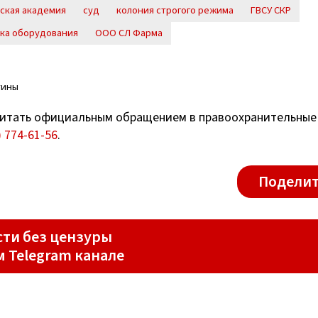
ская академия
суд
колония строгого режима
ГВСУ СКР
пка оборудования
ООО СЛ Фарма
тины
итать официальным обращением в правоохранительные
) 774-61-56
.
Поделит
ти без цензуры
м Telegram канале