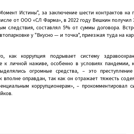
Момент Истины", за заключение шести контрактов на 
исле от ООО «СЛ Фарма», в 2022 году Вешкин получил 
ным следствия, составлял 5% от суммы договора. Вст
втопарковке у "Вкусно — и точка", приезжая туда на ка
, как коррупция подрывает систему здравоохра
е к личной наживе, особенно в условиях пандемии, 
выделялись огромные средства, – это преступление
 вполне оправдан, так как он отражает тяжесть соде
енциальным коррупционерам», – прокомментировал с
йков.