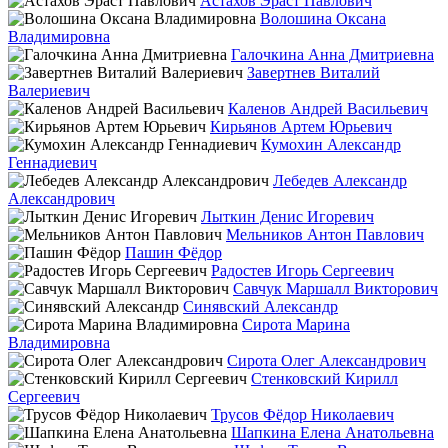
Астахов Эраст Павлович
Волошина Оксана
Владимировна
Галочкина Анна Дмитриевна
Завертнев Виталий
Валериевич
Каленов Андрей Васильевич
Кирьянов Артем Юрьевич
Кумохин Александр
Геннадиевич
Лебедев Александр
Александрович
Лыткин Денис Игоревич
Мельников Антон Павлович
Пашин Фёдор
Радостев Игорь Сергеевич
Савчук Маршалл Викторович
Синявский Александр
Сирота Марина
Владимировна
Сирота Олег Александрович
Стенковский Кирилл
Сергеевич
Трусов Фёдор Николаевич
Шапкина Елена Анатольевна