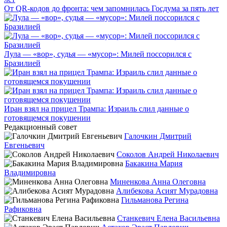
От QR-кодов до фронта: чем запомнилась Госдума за пять лет
Лула — «вор», судья — «мусор»: Милей поссорился с
Бразилией
Иран взял на прицел Трампа: Израиль слил данные о
готовящемся покушении
Редакционный совет
Галочкин Дмитрий
Евгеньевич
Соколов Андрей Николаевич
Бакакина Мария
Владимировна
Миненкова Анна Олеговна
Алибекова Асият Мурадовна
Гильманова Регина
Рафиковна
Станкевич Елена Васильевна