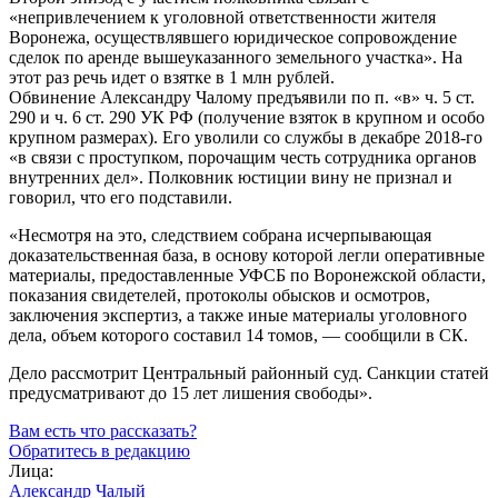
«непривлечением к уголовной ответственности жителя
Воронежа, осуществлявшего юридическое сопровождение
сделок по аренде вышеуказанного земельного участка». На
этот раз речь идет о взятке в 1 млн рублей.
Обвинение Александру Чалому предъявили по п. «в» ч. 5 ст.
290 и ч. 6 ст. 290 УК РФ (получение взяток в крупном и особо
крупном размерах). Его уволили со службы в декабре
2018-го
«в связи с проступком, порочащим честь сотрудника органов
внутренних дел». Полковник юстиции вину не признал и
говорил, что его подставили.
«Несмотря на это, следствием собрана исчерпывающая
доказательственная база, в основу которой легли оперативные
материалы, предоставленные УФСБ по Воронежской области,
показания свидетелей, протоколы обысков и осмотров,
заключения экспертиз, а также иные материалы уголовного
дела, объем которого составил 14 томов, — сообщили в СК.
Дело рассмотрит Центральный районный суд. Санкции статей
предусматривают до 15 лет лишения свободы».
Вам есть что рассказать?
Обратитесь в редакцию
Лица:
Александр Чалый