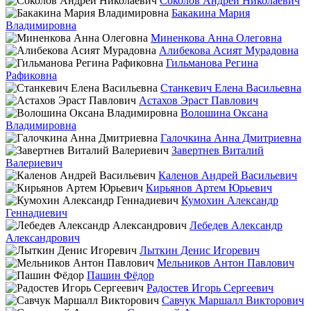
Соколов Андрей Николаевич
Бакакина Мария
Владимировна
Миненкова Анна Олеговна
Алибекова Асият Мурадовна
Гильманова Регина
Рафиковна
Станкевич Елена Васильевна
Астахов Эраст Павлович
Волошина Оксана
Владимировна
Галочкина Анна Дмитриевна
Завертнев Виталий
Валериевич
Каленов Андрей Васильевич
Кирьянов Артем Юрьевич
Кумохин Александр
Геннадиевич
Лебедев Александр
Александрович
Лыткин Денис Игоревич
Мельников Антон Павлович
Пашин Фёдор
Радостев Игорь Сергеевич
Савчук Маршалл Викторович