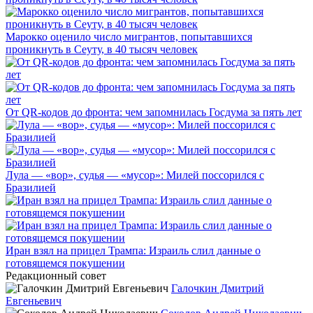
Марокко оценило число мигрантов, попытавшихся
проникнуть в Сеуту, в 40 тысяч человек
От QR-кодов до фронта: чем запомнилась Госдума за пять лет
Лула — «вор», судья — «мусор»: Милей поссорился с
Бразилией
Иран взял на прицел Трампа: Израиль слил данные о
готовящемся покушении
Редакционный совет
Галочкин Дмитрий
Евгеньевич