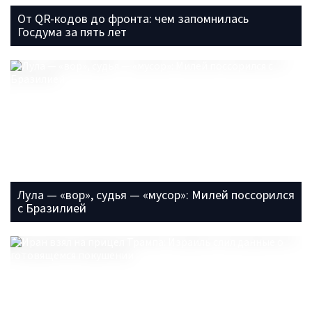
От QR-кодов до фронта: чем запомнилась
Госдума за пять лет
Лула — «вор», судья — «мусор»: Милей поссорился
с Бразилией