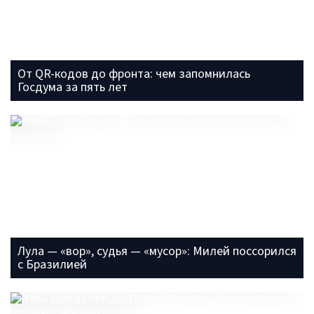
От QR-кодов до фронта: чем запомнилась
Госдума за пять лет
Лула — «вор», судья — «мусор»: Милей поссорился
с Бразилией