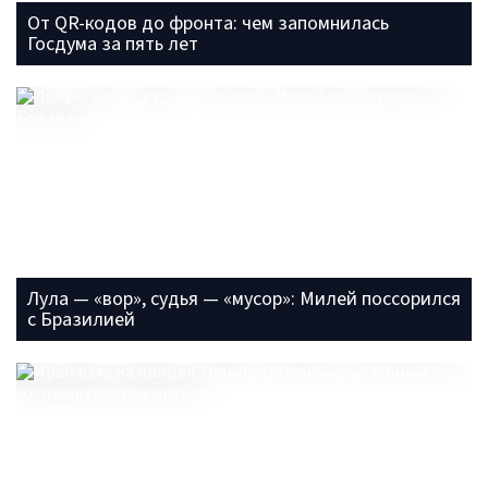
От QR-кодов до фронта: чем запомнилась
Госдума за пять лет
Лула — «вор», судья — «мусор»: Милей поссорился
с Бразилией