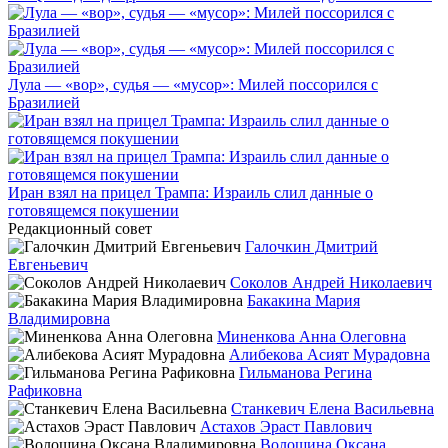
Лула — «вор», судья — «мусор»: Милей поссорился с
Бразилией
Иран взял на прицел Трампа: Израиль слил данные о
готовящемся покушении
Редакционный совет
Галочкин Дмитрий
Евгеньевич
Соколов Андрей Николаевич
Бакакина Мария
Владимировна
Миненкова Анна Олеговна
Алибекова Асият Мурадовна
Гильманова Регина
Рафиковна
Станкевич Елена Васильевна
Астахов Эраст Павлович
Волошина Оксана