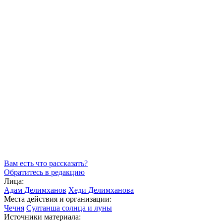
Вам есть что рассказать?
Обратитесь в редакцию
Лица:
Адам Делимханов
Хеди Делимханова
Места действия и организации:
Чечня
Султанша солнца и луны
Источники материала: