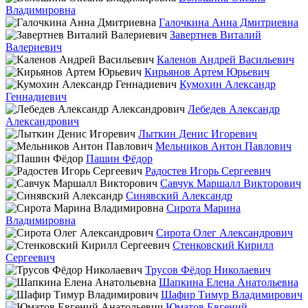
Владимировна
Галочкина Анна Дмитриевна
Завертнев Виталий
Валериевич
Каленов Андрей Васильевич
Кирьянов Артем Юрьевич
Кумохин Александр
Геннадиевич
Лебедев Александр
Александрович
Лыткин Денис Игоревич
Мельников Антон Павлович
Пашин Фёдор
Радостев Игорь Сергеевич
Савчук Маршалл Викторович
Синявский Александр
Сирота Марина
Владимировна
Сирота Олег Александрович
Стенковский Кирилл
Сергеевич
Трусов Фёдор Николаевич
Шапкина Елена Анатольевна
Шафир Тимур Владимирович
Юматов Евгений