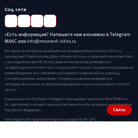
Соц. сети
«Есть информация? Напишите нам анонимно в Telegram
МАКС или
info@moment-istini.ru
Все права на материалы, размещённые на медиапортале moment-istini.ru,
принадлежат Издательскому Дому «Момент Истины» и охраняются в соответствии
с законодательством РФ. Использование материалов, размещённых
на медиапортале moment-istini.ru допускается только с письменного разрешения
правообладателя или с обязательной прямой гиперссылкой на страницу,
с которой материал заимствован. Гиперссылка должна размещаться
непосредственно в тексте, воспроизводящем оригинальный материал moment-
istini.ru.
Социальные сети Facebook и Instagram принадлежат компании Meta Platforms
Inc., деятельность которой признана экстремистской и запрещена на территории
Связь
Российской Федерации.
Настоящий сайт предназначен для лиц старше 18 лет (18+).
Политика конфиденциальности