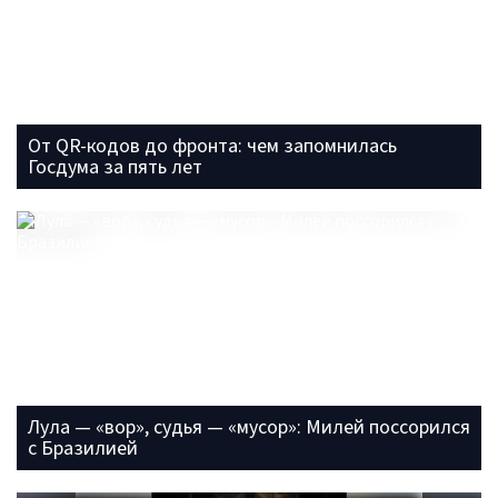
От QR-кодов до фронта: чем запомнилась
Госдума за пять лет
Лула — «вор», судья — «мусор»: Милей поссорился
с Бразилией