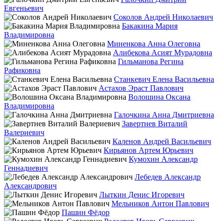
Евгеньевич
Соколов Андрей Николаевич
Бакакина Мария
Владимировна
Миненкова Анна Олеговна
Алибекова Асият Мурадовна
Гильманова Регина
Рафиковна
Станкевич Елена Васильевна
Астахов Эраст Павлович
Волошина Оксана
Владимировна
Галочкина Анна Дмитриевна
Завертнев Виталий
Валериевич
Каленов Андрей Васильевич
Кирьянов Артем Юрьевич
Кумохин Александр
Геннадиевич
Лебедев Александр
Александрович
Лыткин Денис Игоревич
Мельников Антон Павлович
Пашин Фёдор