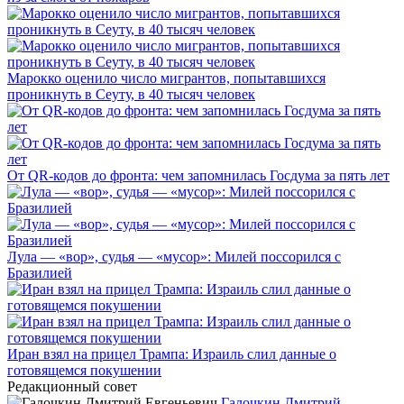
Марокко оценило число мигрантов, попытавшихся
проникнуть в Сеуту, в 40 тысяч человек
От QR-кодов до фронта: чем запомнилась Госдума за пять лет
Лула — «вор», судья — «мусор»: Милей поссорился с
Бразилией
Иран взял на прицел Трампа: Израиль слил данные о
готовящемся покушении
Редакционный совет
Галочкин Дмитрий