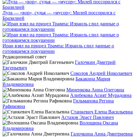
Лула — «вор», судья — «мусор»: Милей поссорился с
Бразилией
Иран взял на прицел Трампа: Израиль слил данные о
готовящемся покушении
Редакционный совет
Галочкин Дмитрий
Евгеньевич
Соколов Андрей Николаевич
Бакакина Мария
Владимировна
Миненкова Анна Олеговна
Алибекова Асият Мурадовна
Гильманова Регина
Рафиковна
Станкевич Елена Васильевна
Астахов Эраст Павлович
Волошина Оксана
Владимировна
Галочкина Анна Дмитриевна