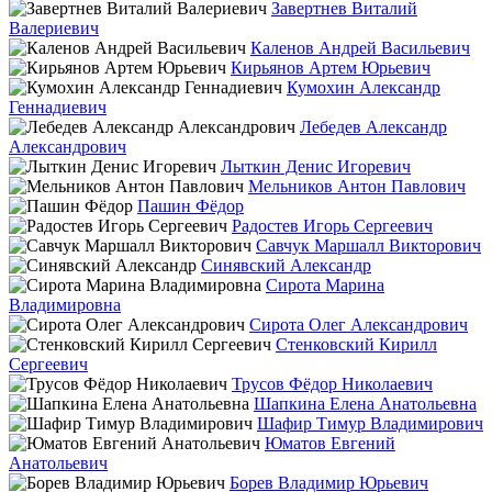
Завертнев Виталий
Валериевич
Каленов Андрей Васильевич
Кирьянов Артем Юрьевич
Кумохин Александр
Геннадиевич
Лебедев Александр
Александрович
Лыткин Денис Игоревич
Мельников Антон Павлович
Пашин Фёдор
Радостев Игорь Сергеевич
Савчук Маршалл Викторович
Синявский Александр
Сирота Марина
Владимировна
Сирота Олег Александрович
Стенковский Кирилл
Сергеевич
Трусов Фёдор Николаевич
Шапкина Елена Анатольевна
Шафир Тимур Владимирович
Юматов Евгений
Анатольевич
Борев Владимир Юрьевич