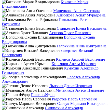
Бакакина Мария
Владимировна
Миненкова Анна Олеговна
Алибекова Асият Мурадовна
Гильманова Регина
Рафиковна
Станкевич Елена Васильевна
Астахов Эраст Павлович
Волошина Оксана
Владимировна
Галочкина Анна Дмитриевна
Завертнев Виталий
Валериевич
Каленов Андрей Васильевич
Кирьянов Артем Юрьевич
Кумохин Александр
Геннадиевич
Лебедев Александр
Александрович
Лыткин Денис Игоревич
Мельников Антон Павлович
Пашин Фёдор
Радостев Игорь Сергеевич
Савчук Маршалл Викторович
Синявский Александр