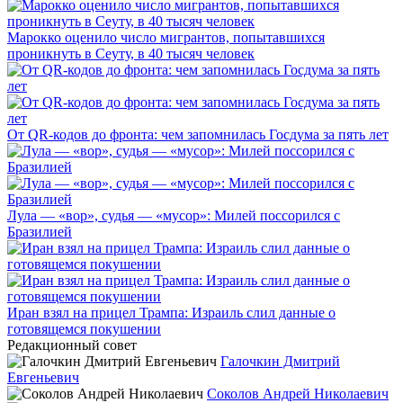
Марокко оценило число мигрантов, попытавшихся
проникнуть в Сеуту, в 40 тысяч человек
От QR-кодов до фронта: чем запомнилась Госдума за пять лет
Лула — «вор», судья — «мусор»: Милей поссорился с
Бразилией
Иран взял на прицел Трампа: Израиль слил данные о
готовящемся покушении
Редакционный совет
Галочкин Дмитрий
Евгеньевич
Соколов Андрей Николаевич