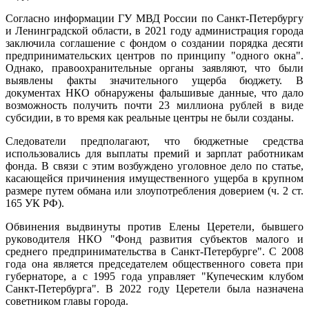
Согласно информации ГУ МВД России по Санкт-Петербургу
и Ленинградской области, в 2021 году администрация города
заключила соглашение с фондом о создании порядка десяти
предпринимательских центров по принципу "одного окна".
Однако, правоохранительные органы заявляют, что были
выявлены факты значительного ущерба бюджету. В
документах НКО обнаружены фальшивые данные, что дало
возможность получить почти 23 миллиона рублей в виде
субсидии, в то время как реальные центры не были созданы.
Следователи предполагают, что бюджетные средства
использовались для выплаты премий и зарплат работникам
фонда. В связи с этим возбуждено уголовное дело по статье,
касающейся причинения имущественного ущерба в крупном
размере путем обмана или злоупотребления доверием (ч. 2 ст.
165 УК РФ).
Обвинения выдвинуты против Елены Церетели, бывшего
руководителя НКО "Фонд развития субъектов малого и
среднего предпринимательства в Санкт-Петербурге". С 2008
года она является председателем общественного совета при
губернаторе, а с 1995 года управляет "Купеческим клубом
Санкт-Петербурга". В 2022 году Церетели была назначена
советником главы города.