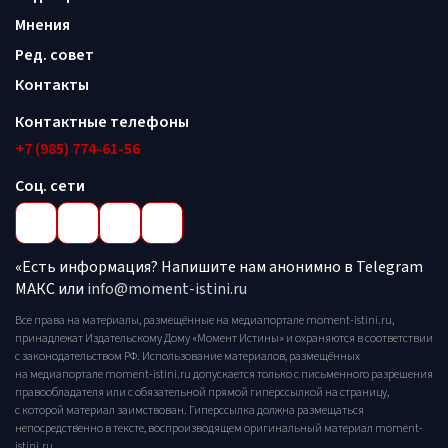
Мнения
Ред. совет
Контакты
Контактные телефоны
+7 (985) 774-61-56
Соц. сети
«Есть информация? Напишите нам анонимно в Telegram
МАКС или
info@moment-istini.ru
Все права на материалы, размещённые на медиапортале moment-istini.ru,
принадлежат Издательскому Дому «Момент Истины» и охраняются в соответствии
с законодательством РФ. Использование материалов, размещённых
на медиапортале moment-istini.ru допускается только с письменного разрешения
правообладателя или с обязательной прямой гиперссылкой на страницу,
с которой материал заимствован. Гиперссылка должна размещаться
непосредственно в тексте, воспроизводящем оригинальный материал moment-
istini.ru.