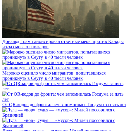
Дональд Трамп анонсировал ответные меры против Канады
из-за смога от пожаров
Марокко оценило число мигрантов, попытавшихся
проникнуть в Сеуту, в 40 тысяч человек
От QR-кодов до фронта: чем запомнилась Госдума за пять лет
Лула — «вор», судья — «мусор»: Милей поссорился с