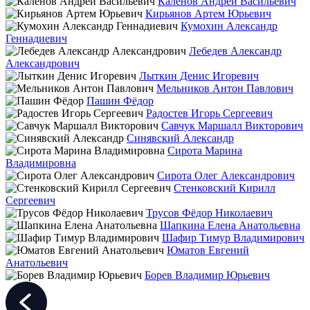
Каленов Андрей Васильевич
Кирьянов Артем Юрьевич
Кумохин Александр
Геннадиевич
Лебедев Александр
Александрович
Лыткин Денис Игоревич
Мельников Антон Павлович
Пашин Фёдор
Радостев Игорь Сергеевич
Савчук Маршалл Викторович
Синявский Александр
Сирота Марина
Владимировна
Сирота Олег Александрович
Стенковский Кирилл
Сергеевич
Трусов Фёдор Николаевич
Шапкина Елена Анатольевна
Шафир Тимур Владимирович
Юматов Евгений
Анатольевич
Борев Владимир Юрьевич