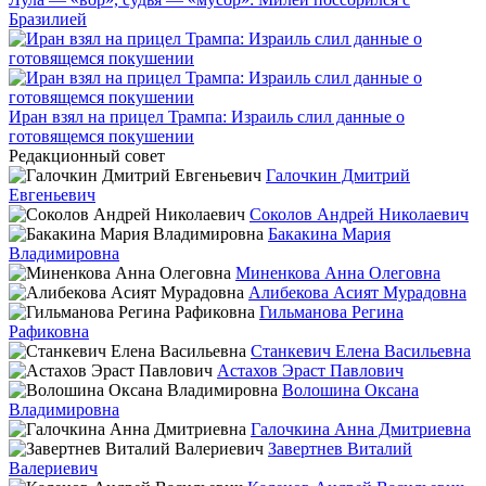
Бразилией
Иран взял на прицел Трампа: Израиль слил данные о
готовящемся покушении
Редакционный совет
Галочкин Дмитрий
Евгеньевич
Соколов Андрей Николаевич
Бакакина Мария
Владимировна
Миненкова Анна Олеговна
Алибекова Асият Мурадовна
Гильманова Регина
Рафиковна
Станкевич Елена Васильевна
Астахов Эраст Павлович
Волошина Оксана
Владимировна
Галочкина Анна Дмитриевна
Завертнев Виталий
Валериевич