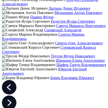
Александрович
Лыткин Денис Игоревич
Мельников Антон Павлович
Пашин Фёдор
Радостев Игорь Сергеевич
Савчук Маршалл Викторович
Синявский Александр
Сирота Марина
Владимировна
Сирота Олег Александрович
Стенковский Кирилл
Сергеевич
Трусов Фёдор Николаевич
Шапкина Елена Анатольевна
Шафир Тимур Владимирович
Юматов Евгений
Анатольевич
Борев Владимир Юрьевич