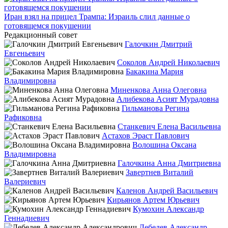
Иран взял на прицел Трампа: Израиль слил данные о
готовящемся покушении
Редакционный совет
Галочкин Дмитрий
Евгеньевич
Соколов Андрей Николаевич
Бакакина Мария
Владимировна
Миненкова Анна Олеговна
Алибекова Асият Мурадовна
Гильманова Регина
Рафиковна
Станкевич Елена Васильевна
Астахов Эраст Павлович
Волошина Оксана
Владимировна
Галочкина Анна Дмитриевна
Завертнев Виталий
Валериевич
Каленов Андрей Васильевич
Кирьянов Артем Юрьевич
Кумохин Александр
Геннадиевич
Лебедев Александр