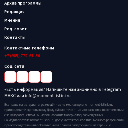
Архив программы
Редакция
Мнения
Ред. совет
Контакты
Контактные телефоны
+7 (985) 774-61-56
Соц. сети
«Есть информация? Напишите нам анонимно в Telegram
МАКС или
info@moment-istini.ru
Все права на материалы, размещённые на медиапортале moment-istini.ru,
принадлежат Издательскому Дому «Момент Истины» и охраняются в соответствии
с законодательством РФ. Использование материалов, размещённых
на медиапортале moment-istini.ru допускается только с письменного разрешения
правообладателя или с обязательной прямой гиперссылкой на страницу,