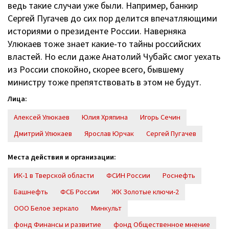
ведь такие случаи уже были. Например, банкир
Сергей Пугачев до сих пор делится впечатляющими
историями о президенте России. Наверняка
Улюкаев тоже знает
какие-то
тайны российских
властей. Но если даже Анатолий Чубайс смог уехать
из России спокойно, скорее всего, бывшему
министру тоже препятствовать в этом не будут.
Лица:
Алексей Улюкаев
Юлия Хряпина
Игорь Сечин
Дмитрий Улюкаев
Ярослав Юрчак
Сергей Пугачев
Места действия и организации:
ИК-1 в Тверской области
ФСИН России
Роснефть
Башнефть
ФСБ России
ЖК Золотые ключи-2
ООО Белое зеркало
Минкульт
фонд Финансы и развитие
фонд Общественное мнение