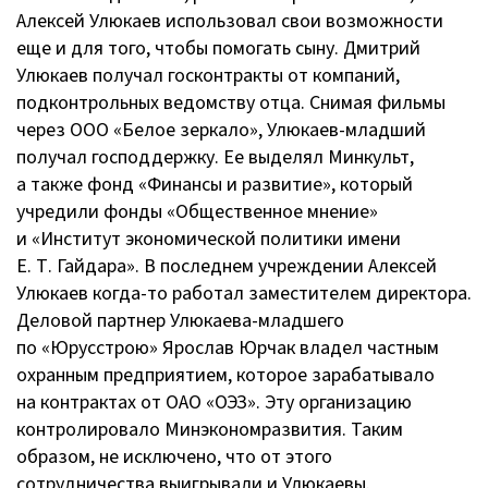
Алексей Улюкаев использовал свои возможности
еще и для того, чтобы помогать сыну. Дмитрий
Улюкаев получал госконтракты от компаний,
подконтрольных ведомству отца. Снимая фильмы
через
ООО «Белое зеркало»
,
Улюкаев-младший
получал господдержку. Ее выделял Минкульт,
а также фонд «Финансы и развитие», который
учредили фонды «Общественное мнение»
и «Институт экономической политики имени
Е. Т. Гайдара
». В последнем учреждении Алексей
Улюкаев
когда-то
работал заместителем директора.
Деловой партнер
Улюкаева-младшего
по «Юрусстрою» Ярослав Юрчак владел частным
охранным предприятием, которое зарабатывало
на контрактах от
ОАО «ОЭЗ»
. Эту организацию
контролировало Минэкономразвития. Таким
образом, не исключено, что от этого
сотрудничества выигрывали и Улюкаевы.