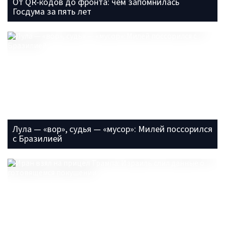
От QR-кодов до фронта: чем запомнилась
Госдума за пять лет
Лула — «вор», судья — «мусор»: Милей поссорился
с Бразилией